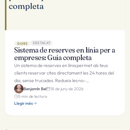
DESTACAT
GUIES
Sistema de reserves en línia per a
empreses: Guia completa
Un sistema de reserves en línia permet als teus
clients reservar cites directament les 24 hores del
dia, sense trucades. Redueix les no-
compareixences fins a un 80% i estalvia hores
Benjamín Bel
18 de juny de 2026
d'administració cada setmana.
5
min de lectura
Llegir més