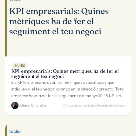
GUIES
KPI empresarials: Quines mètriques ha de fer el
seguiment el teu negoci
Els KPI empresarials són les mètriques específiques que
indiquen si el teu negoci avança en la direcció correcta. Tota
empresa hauria de fer el seguiment d'almenys 10-15 KPI en
ingressos, operacions, clients i equip.
Juliana Chiarella
18 de juny de 2026
6
min de lectura