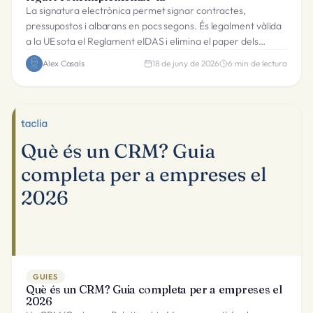
La signatura electrònica permet signar contractes,
pressupostos i albarans en pocs segons. És legalment vàlida
a la UE sota el Reglament eIDAS i elimina el paper dels
processos d'aprovació empresarials.
Alex Casals
18 de juny de 2026
6
min de lectura
GUIES
Què és un CRM? Guia completa per a empreses el
2026