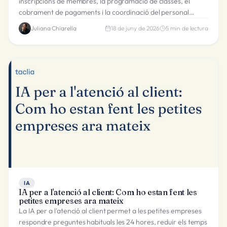
inscripcions de membres, la programació de classes, el
cobrament de pagaments i la coordinació del personal
perquè els negocis de fitness puguin funcionar i créixer.
Juliana Chiarella
18 de juny de 2026
5
min de lectura
IA
IA per a l'atenció al client: Com ho estan fent les
petites empreses ara mateix
La IA per a l'atenció al client permet a les petites empreses
respondre preguntes habituals les 24 hores, reduir els temps