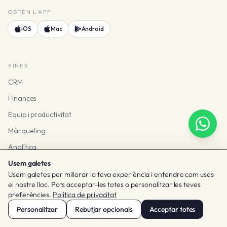
OBTÉN L'APP
iOS
Mac
Android
EINES
CRM
Finances
Equip i productivitat
Màrqueting
Analítica
Usem galetes
IA
Usem galetes per millorar la teva experiència i entendre com uses
Mostra totes les eines
el nostre lloc. Pots acceptar-les totes o personalitzar les teves
preferències.
Política de privacitat
SOLUCIONS
Personalitzar
Rebutjar opcionals
Acceptar totes
Per mida