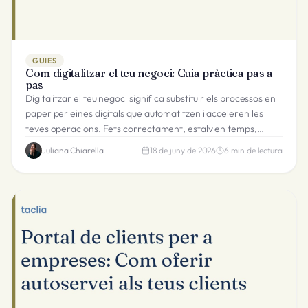
GUIES
Com digitalitzar el teu negoci: Guia pràctica pas a
pas
Digitalitzar el teu negoci significa substituir els processos en
paper per eines digitals que automatitzen i acceleren les
teves operacions. Fets correctament, estalvien temps,
redueixen errors i milloren l'experiència del client.
Juliana Chiarella
18 de juny de 2026
6
min de lectura