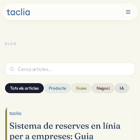
BLOG
Cerca articles…
Tots els articles
Producte
Guies
Negoci
IA
No