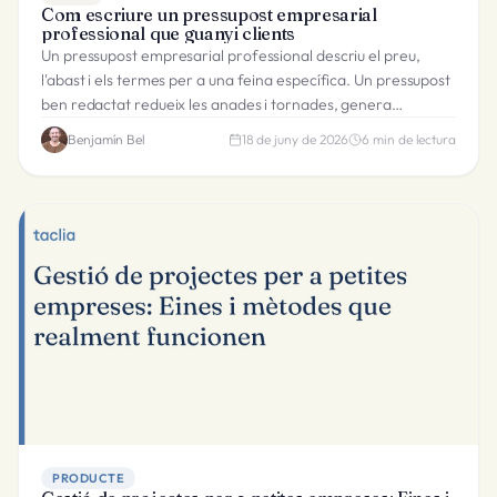
Com escriure un pressupost empresarial
professional que guanyi clients
Un pressupost empresarial professional descriu el preu,
l'abast i els termes per a una feina específica. Un pressupost
ben redactat redueix les anades i tornades, genera
confiança i augmenta la taxa de conversió de clients
Benjamín Bel
18 de juny de 2026
6
min de lectura
potencials.
PRODUCTE