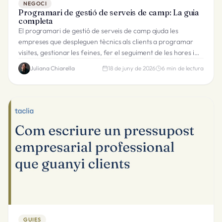
NEGOCI
Programari de gestió de serveis de camp: La guia
completa
El programari de gestió de serveis de camp ajuda les
empreses que despleguen tècnics als clients a programar
visites, gestionar les feines, fer el seguiment de les hores i
facturar, tot des d'una sola plataforma.
Juliana Chiarella
18 de juny de 2026
6
min de lectura
GUIES