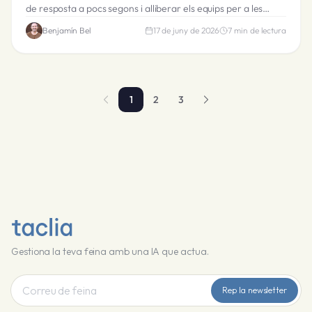
de resposta a pocs segons i alliberar els equips per a les
interaccions complexes. Exemples reals inclosos.
Benjamín Bel
17 de juny de 2026
7
min de lectura
1
2
3
Gestiona la teva feina amb una IA que actua.
Rep la newsletter