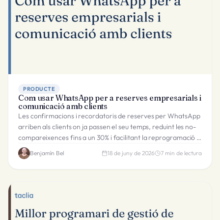
PRODUCTE
Com usar WhatsApp per a reserves empresarials i
comunicació amb clients
Les confirmacions i recordatoris de reserves per WhatsApp
arriben als clients on ja passen el seu temps, reduint les no-
compareixences fins a un 30% i facilitant la reprogramació a
través d'un canal familiar.
Benjamín Bel
18 de juny de 2026
7
min de lectura