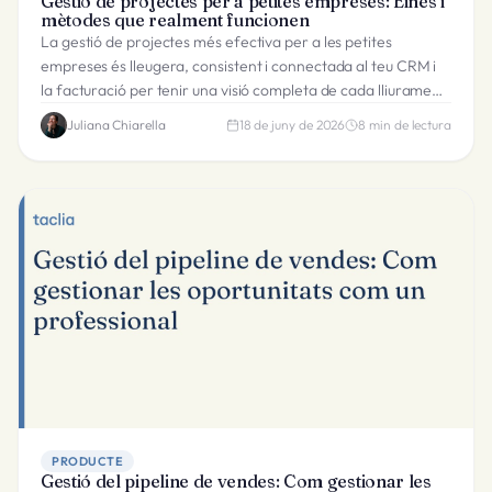
Gestió de projectes per a petites empreses: Eines i
mètodes que realment funcionen
La gestió de projectes més efectiva per a les petites
empreses és lleugera, consistent i connectada al teu CRM i
la facturació per tenir una visió completa de cada lliurament
al client.
Juliana Chiarella
18 de juny de 2026
8
min de lectura
PRODUCTE
Gestió del pipeline de vendes: Com gestionar les