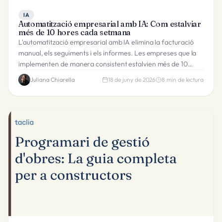
IA
Automatització empresarial amb IA: Com estalviar
més de 10 hores cada setmana
L'automatització empresarial amb IA elimina la facturació
manual, els seguiments i els informes. Les empreses que la
implementen de manera consistent estalvien més de 10
hores setmanals. Aquí t'expliquem com.
Juliana Chiarella
18 de juny de 2026
8
min de lectura