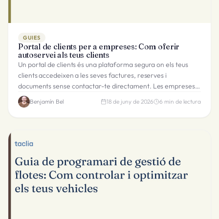
GUIES
Portal de clients per a empreses: Com oferir
autoservei als teus clients
Un portal de clients és una plataforma segura on els teus
clients accedeixen a les seves factures, reserves i
documents sense contactar-te directament. Les empreses
que l'ofereixen redueixen consultes rutinàries i augmenten la
Benjamín Bel
18 de juny de 2026
6
min de lectura
retenció.