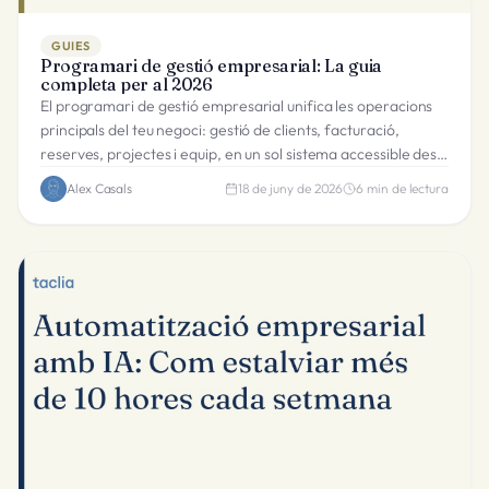
GUIES
Programari de gestió empresarial: La guia
completa per al 2026
El programari de gestió empresarial unifica les operacions
principals del teu negoci: gestió de clients, facturació,
reserves, projectes i equip, en un sol sistema accessible des
de qualsevol dispositiu.
Alex Casals
18 de juny de 2026
6
min de lectura