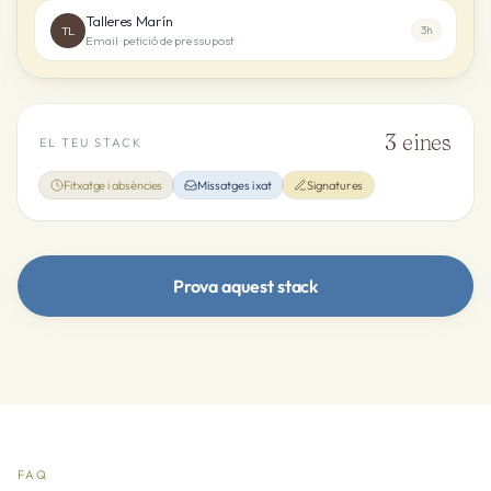
Talleres Marín
TL
3h
Email · petició de pressupost
3
eines
EL TEU STACK
Fitxatge i absències
Missatges i xat
Signatures
Prova aquest stack
FAQ