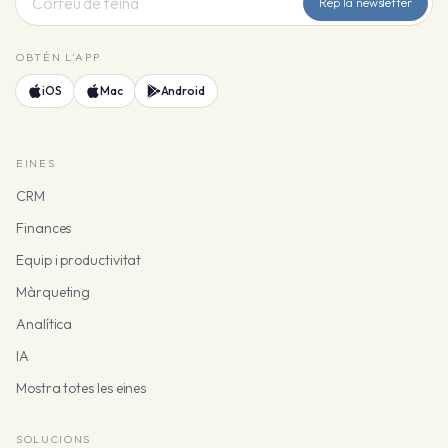
Rep la newsletter
OBTÉN L'APP
iOS
Mac
Android
EINES
CRM
Finances
Equip i productivitat
Màrqueting
Analítica
IA
Mostra totes les eines
SOLUCIONS