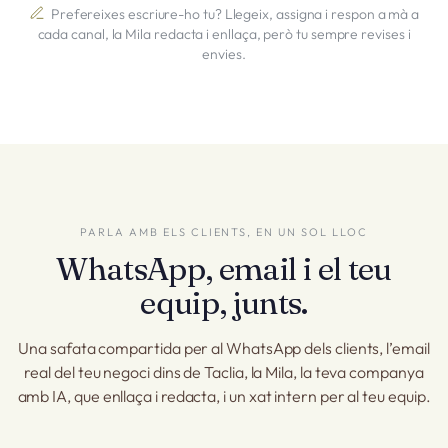
Prefereixes escriure-ho tu? Llegeix, assigna i respon a mà a
cada canal, la Mila redacta i enllaça, però tu sempre revises i
envies.
PARLA AMB ELS CLIENTS, EN UN SOL LLOC
WhatsApp, email i el teu
equip, junts.
Una safata compartida per al WhatsApp dels clients, l’email
real del teu negoci dins de Taclia, la Mila, la teva companya
amb IA, que enllaça i redacta, i un xat intern per al teu equip.