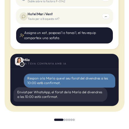
Dubte sobre la factura F-0142
Hotel Mar i Vent
—
Taula per a 8 aquesta nit?
Assigna un xat, posposa'l o tanca'l, el teu equip
comparteix una safata.
Mila
LA TEVA COMPANYA AMB IA
Respon a la María que el seu forat del divendres a les
10:00 està confirmat.
Enviat per WhatsApp, el forat de la María del divendres
a les 10:00 està confirmat.