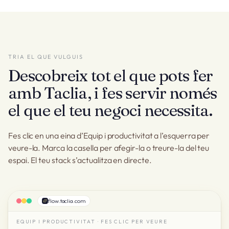
TRIA EL QUE VULGUIS
Descobreix tot el que pots fer
amb Taclia, i fes servir només
el que el teu negoci necessita.
Fes clic en una eina d’Equip i productivitat a l’esquerra per
veure-la. Marca la casella per afegir-la o treure-la del teu
espai. El teu stack s’actualitza en directe.
flow.taclia.com
EQUIP I PRODUCTIVITAT · FES CLIC PER VEURE