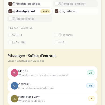
Fitxatge i absències
Portal de l’empleat
Missatges i xat
Signatures
OBERT
Pàgines i notes
MÉS CATEGORIES
CRM
Finances
Analítica
IA
Missatges · Safata d’entrada
Email + WhatsApp en un sol lloc
María L.
ML
2m
WhatsApp · em canvies la cita de divendres?
Andrés P.
AP
18m
Email · dubte sobre una factura
Hotel Mar i Vent
HV
1h
WhatsApp · taula per a 8