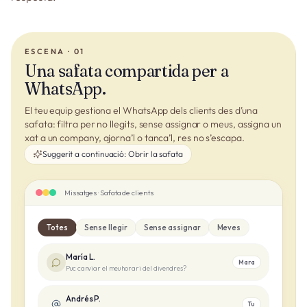
ESCENA · 01
Una safata compartida per a
WhatsApp.
El teu equip gestiona el WhatsApp dels clients des d’una
safata: filtra per no llegits, sense assignar o meus, assigna un
xat a un company, ajorna’l o tanca’l, res no s’escapa.
Suggerit a continuació:
Obrir la safata
Missatges · Safata de clients
Totes
Sense llegir
Sense assignar
Meves
María L.
Mara
Puc canviar el meu horari del divendres?
Andrés P.
Tu