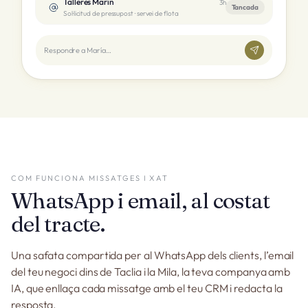
Talleres Marín
3h
Tancada
Sol·licitud de pressupost · servei de flota
Respondre a María…
COM FUNCIONA MISSATGES I XAT
WhatsApp i email, al costat
del tracte.
Una safata compartida per al WhatsApp dels clients, l’email
del teu negoci dins de Taclia i la Mila, la teva companya amb
IA, que enllaça cada missatge amb el teu CRM i redacta la
resposta.