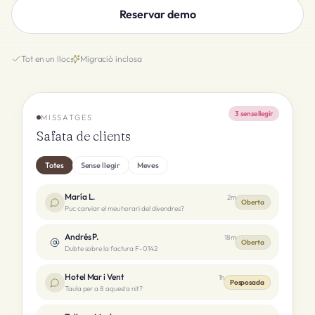
Reservar demo
Tot en un lloc
Migració inclosa
3 sense llegir
MISSATGES
Safata de clients
Totes
Sense llegir
Meves
María L.
2m
Oberta
Puc canviar el meu horari del divendres?
Andrés P.
18m
Oberta
Dubte sobre la factura F-0142
Hotel Mar i Vent
1h
Posposada
Taula per a 8 aquesta nit?