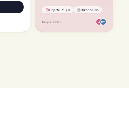
Objectiu · 30 jun
Marea Studio
Responsables
LO
MV