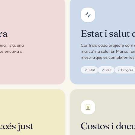
ra
Estat i salut 
na llista, una
Controla cada projecte com a
que encaixa a
marca’n la salut En Marxa, En
mesura que es completen les
Estat
Salut
Progrés
ccés just
Costos i doc