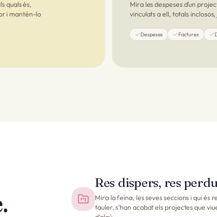
ls quals és,
Mira les despeses d’un project
or i mantén-lo
vinculats a ell, totals inclosos
Despeses
Factures
Res dispers, res perdu
.
Mira la feina, les seves seccions i qui és
tauler, s’han acabat els projectes que viue