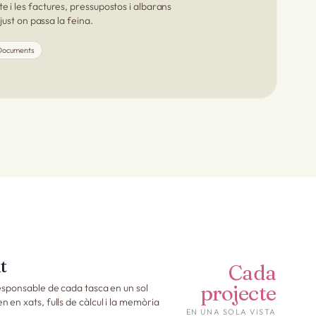
e i les factures, pressupostos i albarans
, just on passa la feina.
Documents
t
Cada
projecte
 responsable de cada tasca en un sol
n en xats, fulls de càlcul i la memòria
EN UNA SOLA VISTA