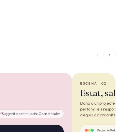
ESCENA · 02
Estat, salut i 
Dóna a un projecte un estat, u
pertany i els responsables que
Suggerit a continuació:
Obre el tauler
d’equip o d’organització.
Projecte · Relançament 