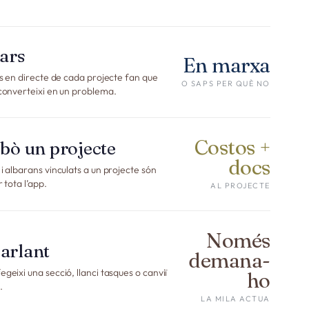
lars
En marxa
rés en directe de cada projecte fan que
O SAPS PER QUÈ NO
 converteixi en un problema.
Costos +
ebò un projecte
docs
i albarans vinculats a un projecte són
 tota l’app.
AL PROJECTE
Només
parlant
demana-
geixi una secció, llanci tasques o canviï
ho
.
LA MILA ACTUA