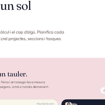
 un sol
àlcul i el cap d’algú. Planifica cada
la creï projectes, seccions i tasques
un tauler.
a feina i arrossega-les a mesura
en segons, a mà o només demanant-
flow.taclia.com
Mila