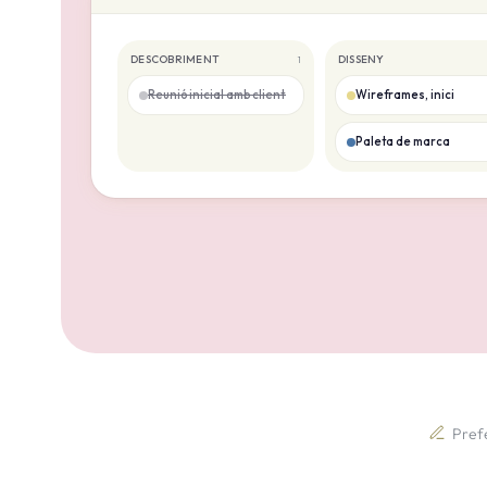
DESCOBRIMENT
DISSENY
1
Reunió inicial amb client
Wireframes, inici
Paleta de marca
Prefe