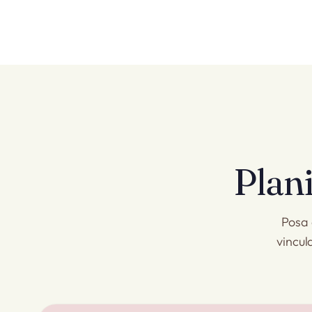
Plani
Posa c
vincul