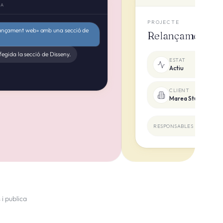
IA
PROJECTE
lançament web» amb una secció de
Relançament w
egida la secció de Disseny.
ESTAT
Actiu
CLIENT
Marea Studio
RESPONSABLES DEL PROJ
i publica