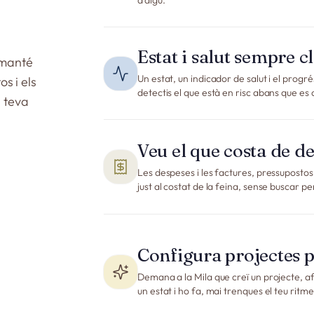
d’algú.
Estat i salut sempre c
 manté
Un estat, un indicador de salut i el prog
os i els
detectis el que està en risc abans que es
a teva
Veu el que costa de d
Les despeses i les factures, pressupostos 
just al costat de la feina, sense buscar per
Configura projectes 
Demana a la Mila que creï un projecte, afe
un estat i ho fa, mai trenques el teu ritme