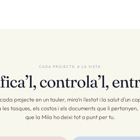
CADA PROJECTE, A LA VISTA
fica’l, controla’l, entr
ada projecte en un tauler, mira’n l’estat i la salut d’un cop
a les tasques, els costos i els documents que li pertanyen, 
que la Mila ho deixi tot a punt per tu.