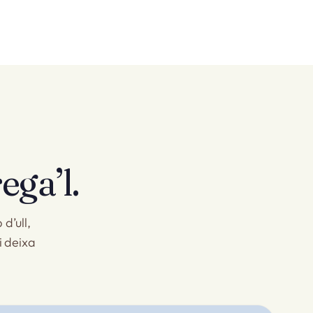
ega’l.
 d’ull,
i deixa