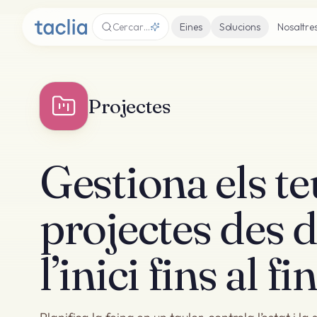
Cercar…
Eines
Solucions
Nosaltre
Projectes
Gestiona els te
projectes des 
l’inici fins al fi