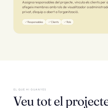
Assigna responsables del projecte, vincula els clients per a
afegeix membres amb rols de visualitzador a administrad
privat, d’equip o obert a l’organització.
Responsables
Clients
Rols
EL QUE HI GUANYES
Veu tot el projecte