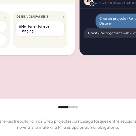
LA TEVA COMPANYA AMB 
DESENVOLUPAMENT
2
1
Crea un projecte «Rel
Disseny.
Muntar entorn de
staging
Creat «Rellançament web» i af
reixes treballar a mà? Crea projectes, arrossega tasques entre seccions 
novetats tu mateix: la Mila és opcional, mai obligatòria.