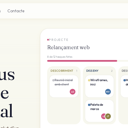
s
Contacte
PROJECTE
Relançament web
8 de 12 tasques fetes
us
DESCOBRIMENT
DISSENY
DES
1
2
Reunió inicial
Wireframes,
M
de
amb client
inici
d
LO
MV
nal
Paleta de
marca
LO
JT