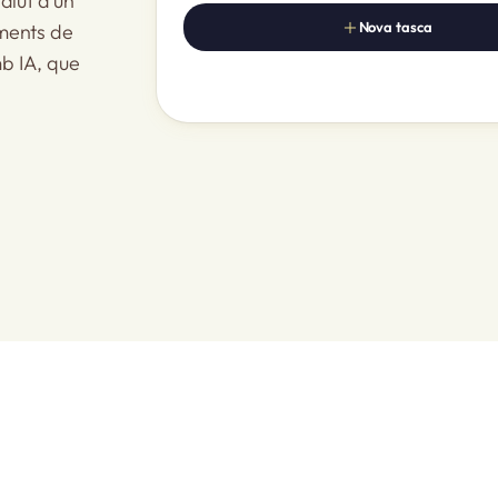
salut d’un
Nova tasca
uments de
b IA, que