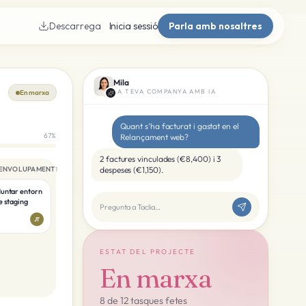
Descarrega
Inicia sessió
Parla amb nosaltres
Mila
LA TEVA COMPANYA AMB IA
En marxa
Quant s’ha facturat i gastat en el
67%
Relançament web?
2 factures vinculades (€8,400) i 3
ENVOLUPAMENT
despeses (€1,150).
1
untar entorn
e staging
Pregunta a Taclia…
JT
ESTAT DEL PROJECTE
En marxa
8 de 12 tasques fetes