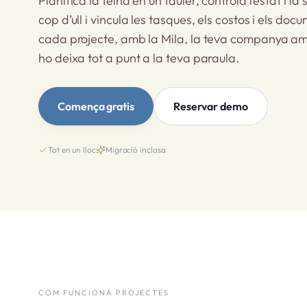
Planifica la feina en un tauler, controla l’estat i la 
cop d’ull i vincula les tasques, els costos i els doc
cada projecte, amb la Mila, la teva companya am
ho deixa tot a punt a la teva paraula.
Comença gratis
Reservar demo
Tot en un lloc
Migració inclosa
COM FUNCIONA PROJECTES