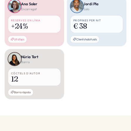
Ana Soler
Jordi Pla
Encarregat
Sala
RESERVES EN LÍNIA
PROPINES PER NIT
+24%
€ 38
Ull d’ops
Clients habituals
Núria Tort
Barra
CÒCTELS D’AUTOR
12
Barra ràpida