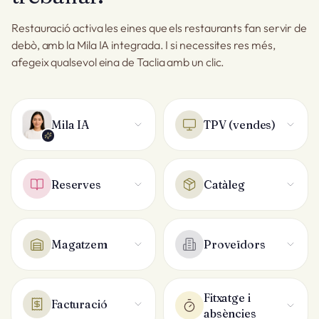
Restauració activa les eines que els restaurants fan servir de
debò, amb la Mila IA integrada. I si necessites res més,
afegeix qualsevol eina de Taclia amb un clic.
Mila IA
TPV (vendes)
Reserves
Catàleg
Magatzem
Proveïdors
Fitxatge i
Facturació
absències