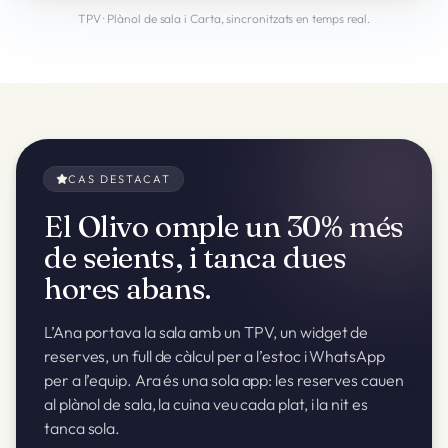
TPV · Plànol de sala i Carta, sincronitzats en temps real.
CAS DESTACAT
El Olivo omple un 30% més
de seients, i tanca dues
hores abans.
L’Ana portava la sala amb un TPV, un widget de
reserves, un full de càlcul per a l’estoc i WhatsApp
per a l’equip. Ara és una sola app: les reserves cauen
al plànol de sala, la cuina veu cada plat, i la nit es
tanca sola.