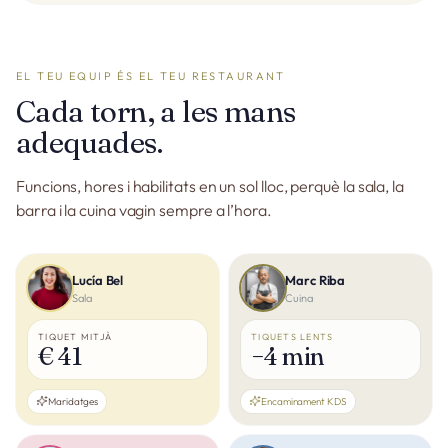
EL TEU EQUIP ÉS EL TEU RESTAURANT
Cada torn, a les mans
adequades.
Funcions, hores i habilitats en un sol lloc, perquè la sala, la
barra i la cuina vagin sempre a l’hora.
Lucía Bel
Marc Riba
Sala
Cuina
TIQUET MITJÀ
TIQUETS LENTS
€ 41
−4 min
Maridatges
Encaminament KDS