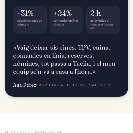
+31%
+24%
2 h
seients els caps de
comandes en línia
estalviades al
setmana
directes
tancament cada
nit
«Vaig deixar sis eines. TPV, cuina,
comandes en línia, reserves,
nòmines, tot passa a Taclia, i el meu
equip se’n va a casa a l’hora.»
Ana Pérez
PROPIETÀRIA · EL OLIVO, MALLORCA
EL TEU DIA AL RESTAURANT