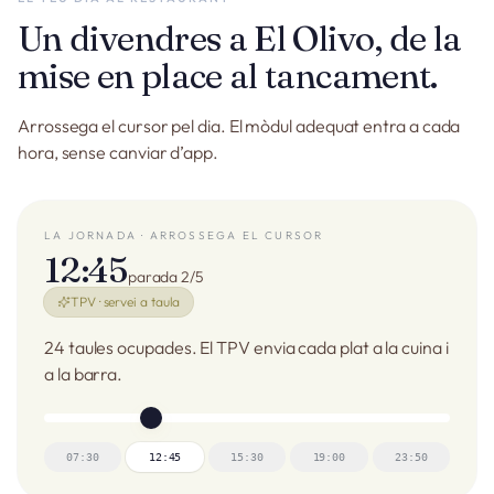
Un divendres a El Olivo, de la
mise en place al tancament.
Arrossega el cursor pel dia. El mòdul adequat entra a cada
hora, sense canviar d’app.
LA JORNADA · ARROSSEGA EL CURSOR
12:45
parada 2/5
TPV · servei a taula
24 taules ocupades. El TPV envia cada plat a la cuina i
a la barra.
07:30
12:45
15:30
19:00
23:50