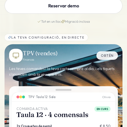
Reservar demo
Tot en un lloc
Migració inclosa
LA TEVA CONFIGURACIÓ, EN DIRECTE
TPV (vendes)
OBTÉN
Finances
Les teves comandes i la teva carta sempre al dia, i els tiquets
s’anuncien amb la veu que triïs.
TPV · Taula 12 · Sala
Olivia
COMANDA ACTIVA
EN CURS
Taula 12 · 4 comensals
2
×
Croquetes de pernil
€ 8.50