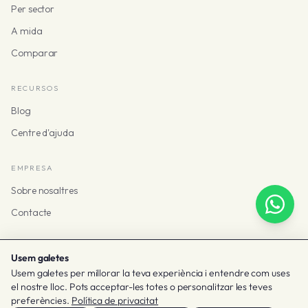
Per sector
A mida
Comparar
RECURSOS
Blog
Centre d'ajuda
EMPRESA
Sobre nosaltres
Contacte
Usem galetes
Usem galetes per millorar la teva experiència i entendre com uses
© 2026 Taclia
el nostre lloc. Pots acceptar-les totes o personalitzar les teves
Termes i privadesa
Galetes
Configurar les galetes
preferències.
Política de privacitat