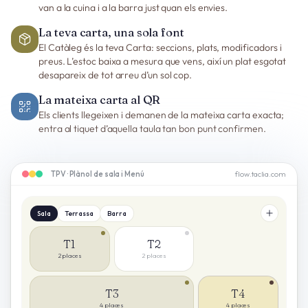
van a la cuina i a la barra just quan els envies.
La teva carta, una sola font
El Catàleg és la teva Carta: seccions, plats, modificadors i
preus. L’estoc baixa a mesura que vens, així un plat esgotat
desapareix de tot arreu d’un sol cop.
La mateixa carta al QR
Els clients llegeixen i demanen de la mateixa carta exacta;
entra al tiquet d’aquella taula tan bon punt confirmen.
TPV · Plànol de sala i Menú
flow.taclia.com
Sala
Terrassa
Barra
T1
T2
2
places
2
places
T3
T4
4
places
4
places