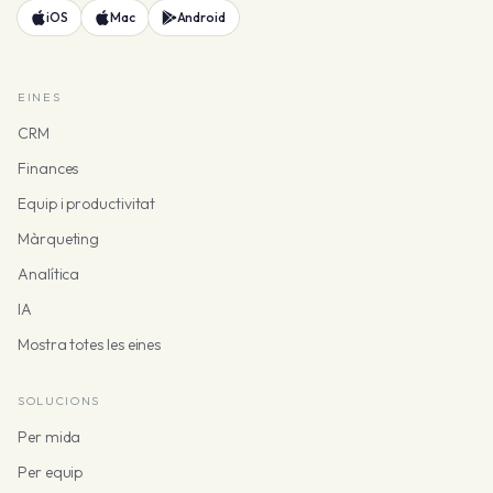
iOS
Mac
Android
EINES
CRM
Finances
Equip i productivitat
Màrqueting
Analítica
IA
Mostra totes les eines
SOLUCIONS
Per mida
Per equip