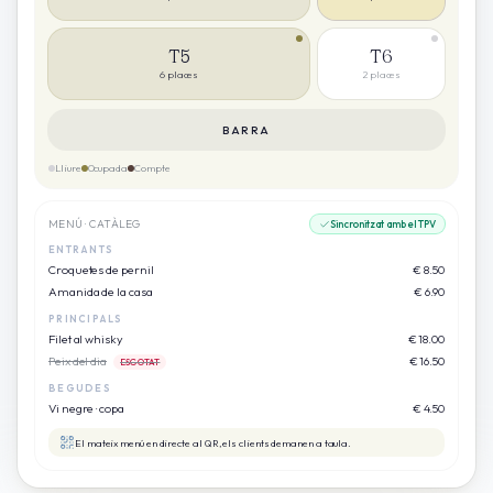
T5
T6
6
places
2
places
BARRA
Lliure
Ocupada
Compte
MENÚ · CATÀLEG
Sincronitzat amb el TPV
ENTRANTS
Croquetes de pernil
€ 8.50
Amanida de la casa
€ 6.90
PRINCIPALS
Filet al whisky
€ 18.00
Peix del dia
€ 16.50
ESGOTAT
BEGUDES
Vi negre · copa
€ 4.50
El mateix menú en directe al QR, els clients demanen a taula.