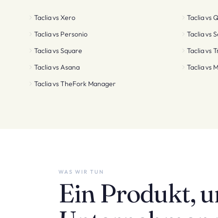
Taclia vs
Xero
Taclia vs
Q
Taclia vs
Personio
Taclia vs
S
Taclia vs
Square
Taclia vs
T
Taclia vs
Asana
Taclia vs
M
Taclia vs
TheFork Manager
WAS WIR TUN
Ein Produkt, 