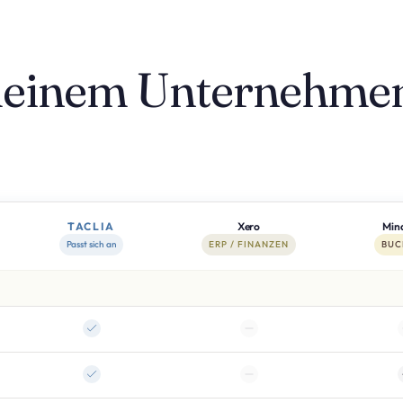
h deinem Unternehmen
TACLIA
Xero
Min
Passt sich an
ERP / FINANZEN
BUC