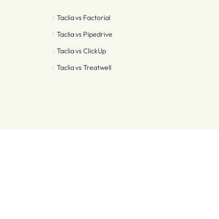
Taclia vs
Factorial
Taclia vs
Pipedrive
Taclia vs
ClickUp
Taclia vs
Treatwell