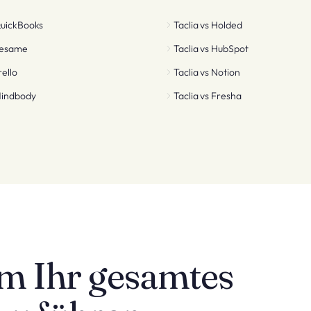
uickBooks
Taclia vs
Holded
esame
Taclia vs
HubSpot
rello
Taclia vs
Notion
indbody
Taclia vs
Fresha
um Ihr gesamtes