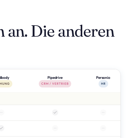
 an. Die anderen
dbody
Pipedrive
Personio
HUNG
CRM / VERTRIEB
HR