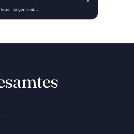
m Team hängen bleibt.
gesamtes
.