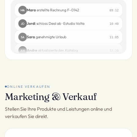
Mara
erstellte Rechnung F-0142
MA
09:12
Jordi
schloss Deal ab · Estudio Volta
JO
10:40
Sara
genehmigte Urlaub
SA
11:05
Andre
aktualisierte den Katalog
AN
12:20
ONLINE VERKAUFEN
Marketing & Verkauf
Stellen Sie Ihre Produkte und Leistungen online und
verkaufen Sie direkt.