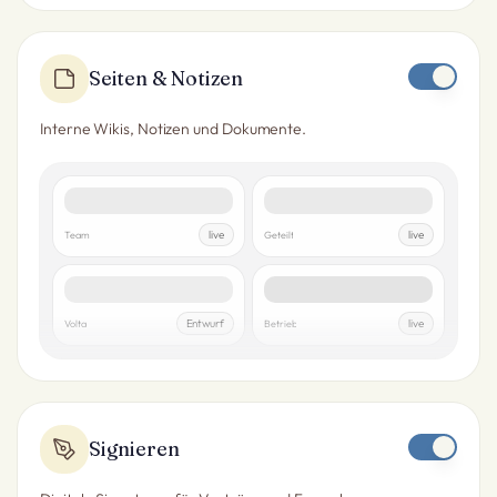
Seiten & Notizen
Interne Wikis, Notizen und Dokumente.
Onboarding-Leitfaden
Servicepreise
live
live
Team
Geteilt
Besprechungsnotizen
Abschluss-Checkliste
Entwurf
live
Volta
Betrieb
Signieren