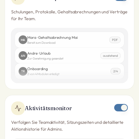
Schulungen, Protokolle, Gehaltsabrechnungen und Verträge
für Ihr Team.
Mara · Gehaltsabrechnung Mai
MA
PDF
Bereit zum Download
Andre · Urlaub
AN
ausstehend
Zur Genehmigung gesendet
Onboarding
TR
2/4
2 von 4 Modulen erledigt
Aktivitätsmonitor
Verfolgen Sie Teamaktivität, Sitzungszeiten und detaillierte
Aktionshistorie für Admins.