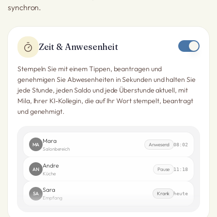
synchron.
Zeit & Anwesenheit
Stempeln Sie mit einem Tippen, beantragen und
genehmigen Sie Abwesenheiten in Sekunden und halten Sie
jede Stunde, jeden Saldo und jede Überstunde aktuell, mit
Mila, Ihrer KI-Kollegin, die auf Ihr Wort stempelt, beantragt
und genehmigt.
Mara
MA
Anwesend
08:02
Salonbereich
Andre
AN
Pause
11:18
Küche
Sara
SA
Krank
heute
Empfang