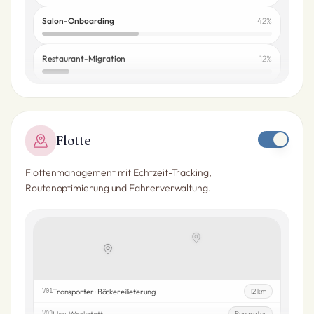
Salon-Onboarding
42
%
Restaurant-Migration
12
%
Flotte
Flottenmanagement mit Echtzeit-Tracking,
Routenoptimierung und Fahrerverwaltung.
Transporter · Bäckereilieferung
12 km
V01
Lkw · Werkstatt
Reparatur
V03