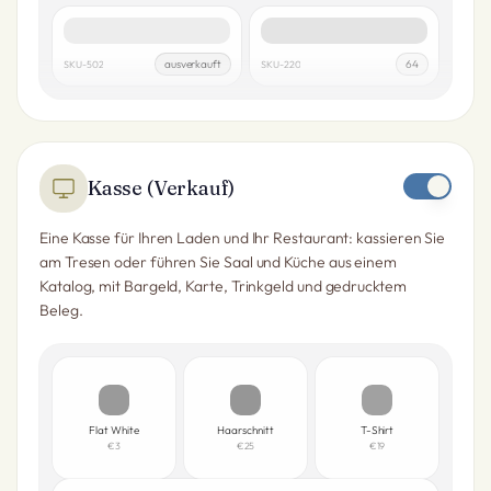
Shampoo 500 ml
Olivenöl 750 ml
ausverkauft
64
SKU-502
SKU-220
Kasse (Verkauf)
Eine Kasse für Ihren Laden und Ihr Restaurant: kassieren Sie
am Tresen oder führen Sie Saal und Küche aus einem
Katalog, mit Bargeld, Karte, Trinkgeld und gedrucktem
Beleg.
Flat White
Haarschnitt
T-Shirt
€3
€25
€19