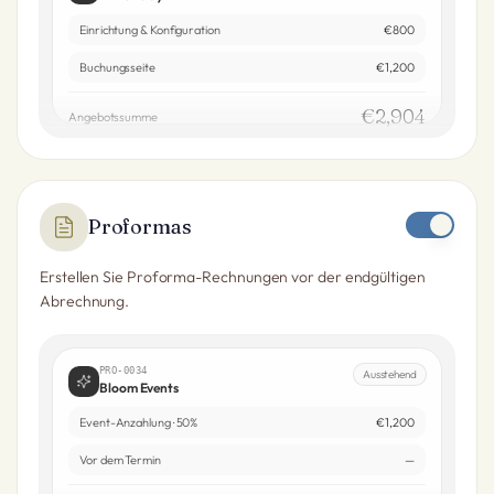
Einrichtung & Konfiguration
€800
Buchungsseite
€1,200
€2,904
Angebotssumme
Proformas
Erstellen Sie Proforma-Rechnungen vor der endgültigen
Abrechnung.
PRO-0034
Ausstehend
Bloom Events
Event-Anzahlung · 50%
€1,200
Vor dem Termin
—