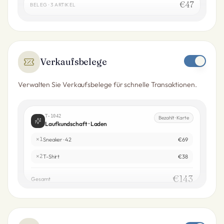
€47
BELEG · 3 ARTIKEL
Verkaufsbelege
Verwalten Sie Verkaufsbelege für schnelle Transaktionen.
T-1042
Bezahlt · Karte
Laufkundschaft · Laden
×1
Sneaker · 42
€69
×2
T-Shirt
€38
€143
Gesamt