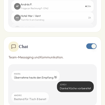
Andrés P.
AP
18m
Frage zur Rechnung F-0142
Hotel Mar i Vent
HV
1h
Tisch für 8 am Samstag
Moda Norte
MN
3h
Neue Bestellung
Chat
Team-Messaging und Kommunikation.
MARA
Übernehme heute den Empfang 👋
JORDI
Danke! Küche vorbereitet
ANDRE
Bestand für Tisch 8 bereit