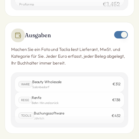
€1,452
Proforma
Ausgaben
Machen Sie ein Foto und Taclia liest Lieferant, MwSt. und
Kategorie für Sie. Jeder Euro erfasst, jeder Beleg abgelegt,
Ihr Buchhalter immer bereit.
Beauty Wholesale
€312
WARE
Salonbedarf
Renfe
€138
REISE
Bahn · Hin und zurück
Buchungssoftware
€432
TOOLS
Jährlich