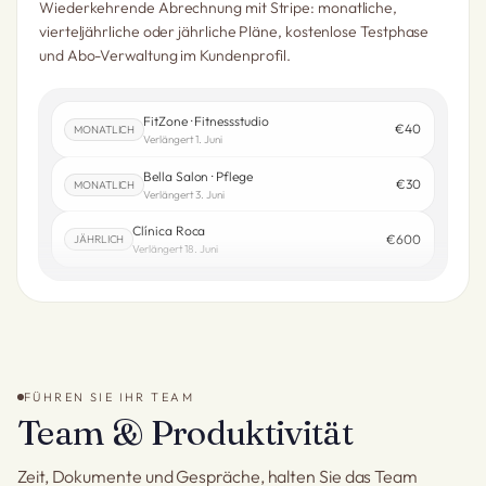
Wiederkehrende Abrechnung mit Stripe: monatliche,
vierteljährliche oder jährliche Pläne, kostenlose Testphase
und Abo-Verwaltung im Kundenprofil.
FitZone · Fitnessstudio
€40
MONATLICH
Verlängert 1. Juni
Bella Salon · Pflege
€30
MONATLICH
Verlängert 3. Juni
Clínica Roca
€600
JÄHRLICH
Verlängert 18. Juni
FÜHREN SIE IHR TEAM
Team & Produktivität
Zeit, Dokumente und Gespräche, halten Sie das Team