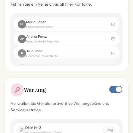
Führen Sie ein Verzeichnis all Ihrer Kontakte.
María López
ML
Inhaberin · Bella Salon
Andrés Pérez
AP
Manager · Hotel Mar i Vent
Júlia Roca
JR
Einkäuferin · Moda Norte
David Soler
DS
Inhaber · Talleres Marín
Wartung
Verwalten Sie Geräte, präventive Wartungspläne und
Serviceverträge.
Ofen Nr. 2
Fällig
Vorbeugend · fällig in 4 Tagen