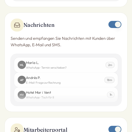
Nachrichten
Senden und empfangen Sie Nachrichten mit Kunden über
WhatsApp, E-Mail und SMS.
María L.
ML
2m
WhatsApp · Termin verschieben?
Andrés P.
AP
18m
E-Mail · Frage zur Rechnung
Hotel Mar i Vent
HV
1h
WhatsApp · Tisch für 8
Mitarbeiterportal