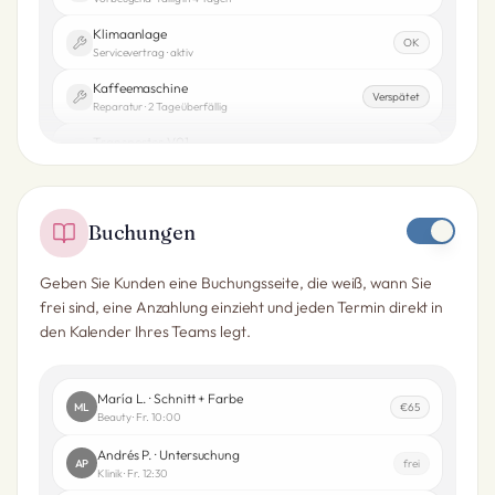
Klimaanlage
OK
Servicevertrag · aktiv
Kaffeemaschine
Verspätet
Reparatur · 2 Tage überfällig
Transporter V01
Bereit
Inspektion · geplant
Buchungen
Geben Sie Kunden eine Buchungsseite, die weiß, wann Sie
frei sind, eine Anzahlung einzieht und jeden Termin direkt in
den Kalender Ihres Teams legt.
María L. · Schnitt + Farbe
ML
€65
Beauty · Fr. 10:00
Andrés P. · Untersuchung
AP
frei
Klinik · Fr. 12:30