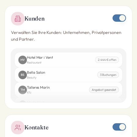
Kunden
Verwalten Sie Ihre Kunden: Unternehmen, Privatpersonen
und Partner.
Hotel Mar i Vent
HV
2.444 € offen
Restaurant
Bella Salon
BS
3 Buchungen
Beauty
Talleres Marín
TM
Angebot gesendet
Kfz
Moda Norte
MN
VIP
Einzelhandel
Kontakte