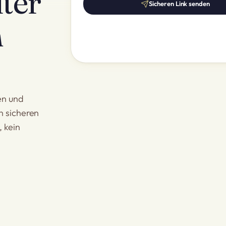
ter
Sicheren Link senden
m
en und
n sicheren
 kein