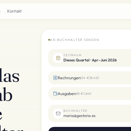
s
Kontakt
AN BUCHHALTER SENDEN
ZEITRAUM
Dieses Quartal · Apr–Juni 2026
das
Rechnungen
124 · €38,420
ab
Ausgaben
88 · €7,640
e
BUCHHALTER
maria@gestoria.es