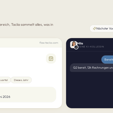
eich, Taclia sammelt alles, was in
Nächster Vo
flow.taclia.com
Mila
DEINE KI-KOLLEGIN
Bereit
Q2 bereit, 124 Rechnungen u
Quartal
Dieses Jahr
ni 2026