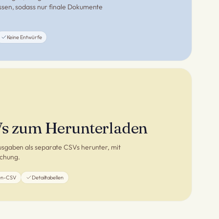
sen, sodass nur finale Dokumente
Keine Entwürfe
s zum Herunterladen
sgaben als separate CSVs herunter, mit
eichung.
en-CSV
Detailtabellen