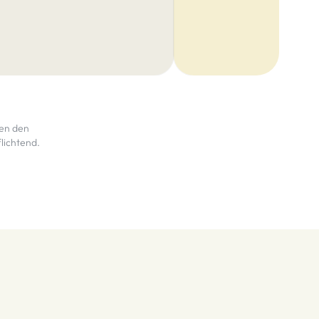
len den
lichtend.