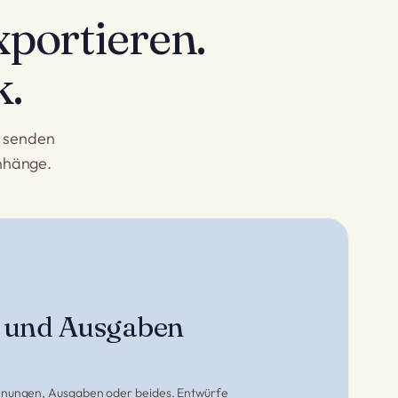
xportieren.
k.
d senden
Anhänge.
 und Ausgaben
hnungen, Ausgaben oder beides. Entwürfe