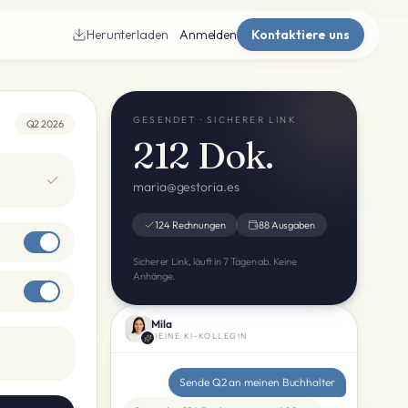
Herunterladen
Anmelden
Kontaktiere uns
GESENDET · SICHERER LINK
Q2 2026
212 Dok.
maria@gestoria.es
124 Rechnungen
88 Ausgaben
Sicherer Link, läuft in 7 Tagen ab. Keine
Anhänge.
Mila
DEINE KI-KOLLEGIN
Sende Q2 an meinen Buchhalter