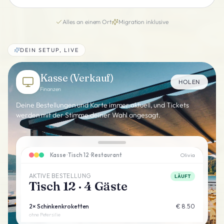
Alles an einem Ort
Migration inklusive
DEIN SETUP, LIVE
Kasse (Verkauf)
HOLEN
Finanzen
Deine Bestellungen und Karte immer aktuell, und Tickets
werden mit der Stimme deiner Wahl angesagt.
Kasse · Tisch 12 · Restaurant
Olivia
AKTIVE BESTELLUNG
LÄUFT
Tisch 12 · 4 Gäste
2
×
Schinkenkroketten
€ 8.50
ohne Petersilie