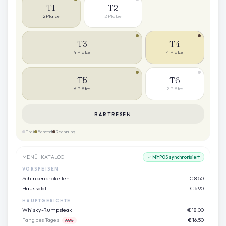
T1
T2
2
Plätze
2
Plätze
T3
T4
4
Plätze
4
Plätze
T5
T6
6
Plätze
2
Plätze
BARTRESEN
Frei
Besetzt
Rechnung
MENÜ · KATALOG
Mit POS synchronisiert
VORSPEISEN
Schinkenkroketten
€ 8.50
Haussalat
€ 6.90
HAUPTGERICHTE
Whisky-Rumpsteak
€ 18.00
Fang des Tages
€ 16.50
AUS