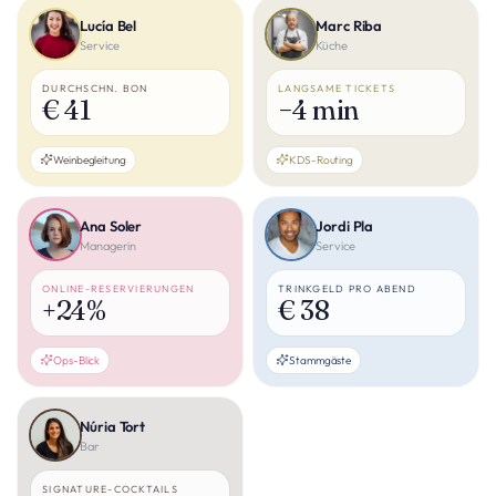
Lucía Bel
Marc Riba
Service
Küche
DURCHSCHN. BON
LANGSAME TICKETS
€ 41
−4 min
Weinbegleitung
KDS-Routing
Ana Soler
Jordi Pla
Managerin
Service
ONLINE-RESERVIERUNGEN
TRINKGELD PRO ABEND
+24%
€ 38
Ops-Blick
Stammgäste
Núria Tort
Bar
SIGNATURE-COCKTAILS