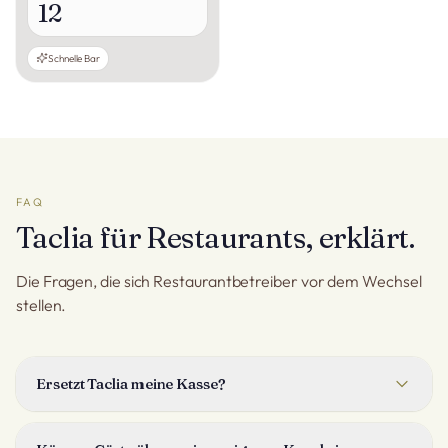
12
Schnelle Bar
FAQ
Taclia für Restaurants, erklärt.
Die Fragen, die sich Restaurantbetreiber vor dem Wechsel
stellen.
Ersetzt Taclia meine Kasse?
Ja. Taclia enthält eine Gastro-Kasse für den Tischservice:
Tischplan, Gänge, geteilte Rechnungen und Kartenzahlung.