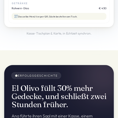
GETRÄNKE
Rotwein · Glas
€ 4.50
Dasselbe Menü live per QR, Gäste bestellen am Tisch.
Kasse · Tischplan & Karte, in Echtzeit synchron.
ERFOLGSGESCHICHTE
El Olivo füllt 30% mehr
Gedecke, und schließt zwei
Stunden früher.
Ana führte ihren Saal mit einer Kasse, einem