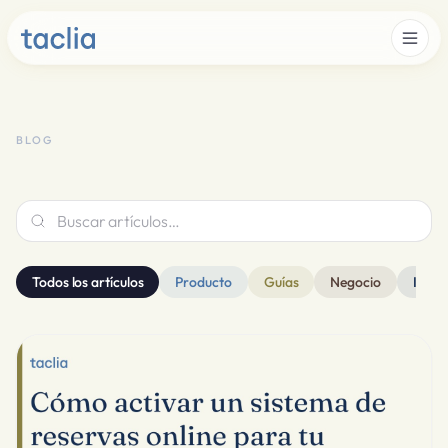
BLOG
Buscar artículos…
Todos los artículos
Producto
Guías
Negocio
IA