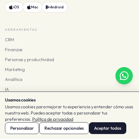
iOS
Mac
Android
HERRAMIENTAS
CRM
Finanzas
Personas y productividad
Marketing
Analítica
IA
Ver todas las herramientas
Usamos cookies
Usamos cookies para mejorar tu experiencia y entender cómo usas
nuestra web. Puedes aceptar todas o personalizar tus
SOLUCIONES
preferencias.
Política de privacidad
Por tamaño
Personalizar
Rechazar opcionales
Aceptar todas
Por equipo