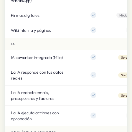
WhatsApp)
Firmas digitales
Módulo e
Wiki interna y páginas
IA
IA coworker integrada (Mila)
Solo R
La IA responde con tus datos
Solo R
reales
La IA redacta emails,
Solo R
presupuestos y facturas
La IA ejecuta acciones con
aprobación