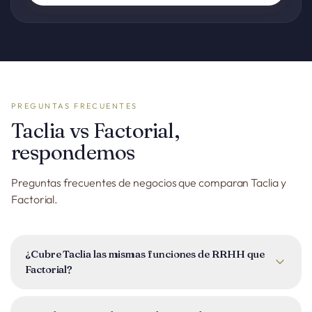
PREGUNTAS FRECUENTES
Taclia vs Factorial,
respondemos
Preguntas frecuentes de negocios que comparan Taclia y
Factorial.
¿Cubre Taclia las mismas funciones de RRHH que
Factorial?
Taclia cubre fichaje y ausencias, un portal del empleado con
documentos, firmas digitales y chat interno. Para nóminas