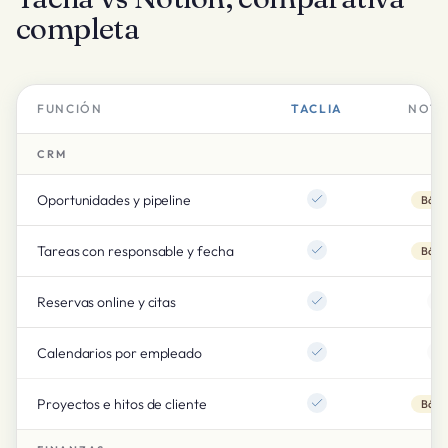
completa
FUNCIÓN
TACLIA
NOTI
CRM
Oportunidades y pipeline
Básic
Tareas con responsable y fecha
Básic
Reservas online y citas
Calendarios por empleado
Proyectos e hitos de cliente
Básic