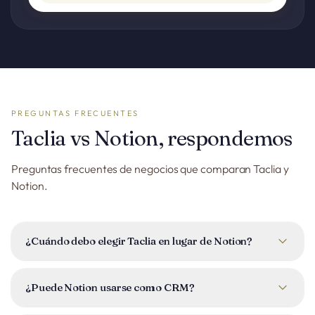
PREGUNTAS FRECUENTES
Taclia vs Notion, respondemos
Preguntas frecuentes de negocios que comparan Taclia y
Notion.
¿Cuándo debo elegir Taclia en lugar de Notion?
Notion es excelente para documentación, wikis y bases de
datos flexibles. Si además necesitas gestionar clientes,
¿Puede Notion usarse como CRM?
facturar, controlar el tiempo del equipo y tener reservas
online, Taclia lo integra todo sin herramientas adicionales.
Notion permite crear bases de datos que simulan un CRM,