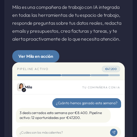
Mila es una compañera de trabajo con IA integrada
en todas las herramientas de tu espacio de trabajo,
responde preguntas sobre tus datos reales, redacta
emails y presupuestos, crea facturas y tareas, y te
alerta proactivamente de lo que necesita atención.
Ver Mila en acción
PIPELINE ACTIVO
€47.200
Mila
TU COMPAÑERA CON IA
¿Cuánto hemos ganado esta semana?
3 deals cerrados esta semana por €8.400. Pipeline
activo: 12 oportunidades por €47.200.
¿Cuáles son los más calientes?