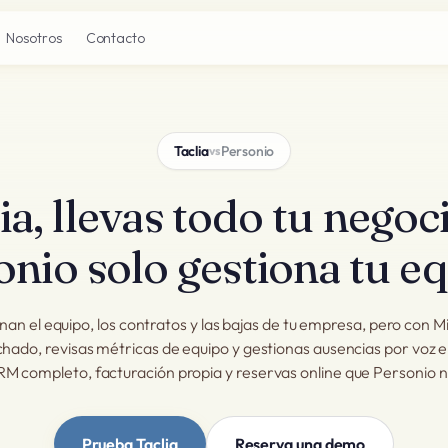
Nosotros
Contacto
Taclia
Personio
vs
a, llevas todo tu negoc
onio solo gestiona tu eq
nan el equipo, los contratos y las bajas de tu empresa, pero con Mi
ichado, revisas métricas de equipo y gestionas ausencias por voz 
M completo, facturación propia y reservas online que Personio n
Prueba Taclia
Reserva una demo