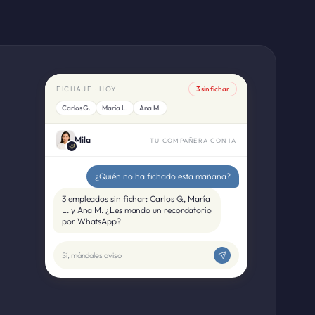
FICHAJE · HOY
3 sin fichar
Carlos G.
María L.
Ana M.
Mila
TU COMPAÑERA CON IA
¿Quién no ha fichado esta mañana?
3 empleados sin fichar: Carlos G., María
L. y Ana M. ¿Les mando un recordatorio
por WhatsApp?
Sí, mándales aviso