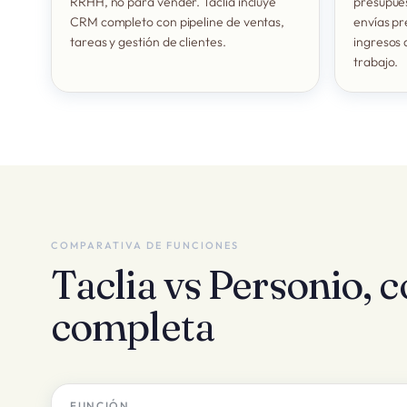
RRHH, no para vender. Taclia incluye
presupues
CRM completo con pipeline de ventas,
envías pr
tareas y gestión de clientes.
ingresos 
trabajo.
COMPARATIVA DE FUNCIONES
Taclia vs Personio, 
completa
FUNCIÓN