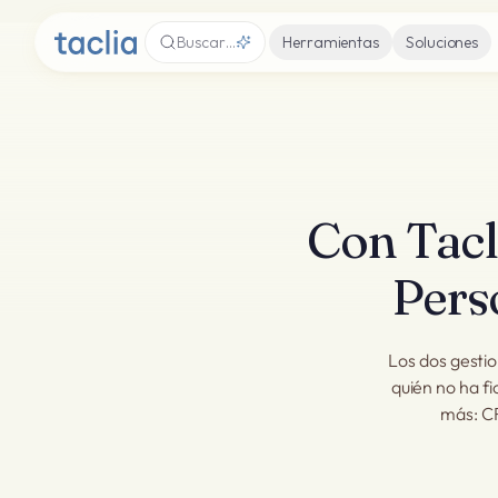
Buscar…
Herramientas
Soluciones
Con Tacli
Pers
Los dos gestio
quién no ha f
más: CR