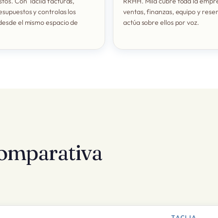
tos. Con Taclia facturas,
RRHH. Mila cubre toda la empr
esupuestos y controlas los
ventas, finanzas, equipo y reser
desde el mismo espacio de
actúa sobre ellos por voz.
comparativa
TACLIA