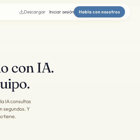
Descargar
Iniciar sesión
Habla con nosotros
io con IA.
uipo.
la IA consultas
en segundos. Y
o tiene.