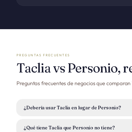
PREGUNTAS FRECUENTES
Taclia vs Personio,
Preguntas frecuentes de negocios que comparan T
¿Debería usar Taclia en lugar de Personio?
Si tu principal necesidad es RRHH puro (nóminas, conven
especializada. Si también gestionas clientes, ventas y fac
¿Qué tiene Taclia que Personio no tiene?