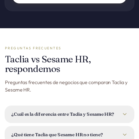
PREGUNTAS FRECUENTES
Taclia vs Sesame HR,
respondemos
Preguntas frecuentes de negocios que comparan Taclia y
Sesame HR.
¿Cuál es la diferencia entre Taclia y Sesame HR?
Sesame HR está especializada en control horario y gestión
de personas. Taclia combina ese módulo con CRM,
¿Qué tiene Taclia que Sesame HR no tiene?