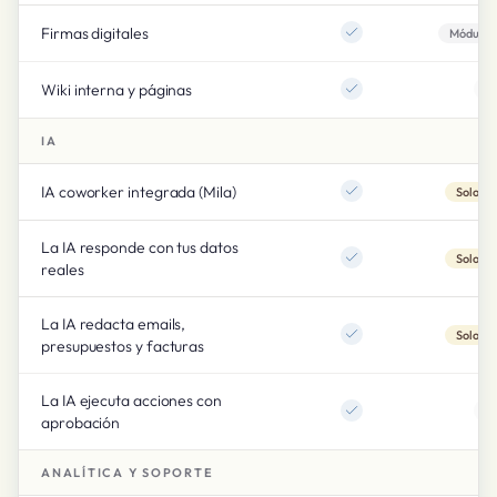
Firmas digitales
Módulo e
Wiki interna y páginas
IA
IA coworker integrada (Mila)
Solo R
La IA responde con tus datos
Solo R
reales
La IA redacta emails,
Solo R
presupuestos y facturas
La IA ejecuta acciones con
aprobación
ANALÍTICA Y SOPORTE