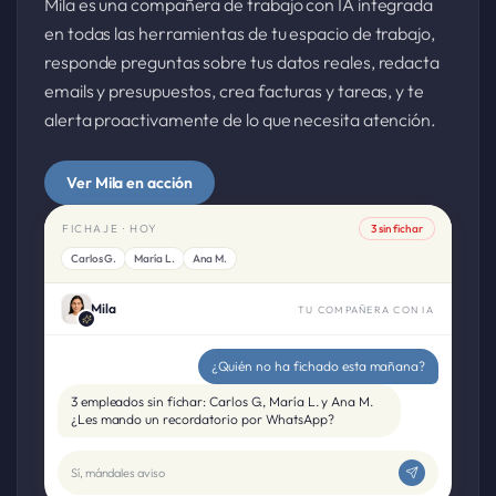
Mila es una compañera de trabajo con IA integrada
en todas las herramientas de tu espacio de trabajo,
responde preguntas sobre tus datos reales, redacta
emails y presupuestos, crea facturas y tareas, y te
alerta proactivamente de lo que necesita atención.
Ver Mila en acción
FICHAJE · HOY
3 sin fichar
Carlos G.
María L.
Ana M.
Mila
TU COMPAÑERA CON IA
¿Quién no ha fichado esta mañana?
3 empleados sin fichar: Carlos G., María L. y Ana M.
¿Les mando un recordatorio por WhatsApp?
Sí, mándales aviso