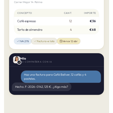
Carrer Major 14 · Palma
CONCEPTO
CANT.
IMPORTE
Café espresso
12
€36
Tarta de almendra
4
€68
IVA 21%
Factura-e lista
Vence 12 abr
Mila
TU COMPAÑERA CON IA
Haz una factura para Café Bellver, 12 cafés y 4
pasteles.
Hecho. F-2026-0142, 125 €. ¿Algo más?