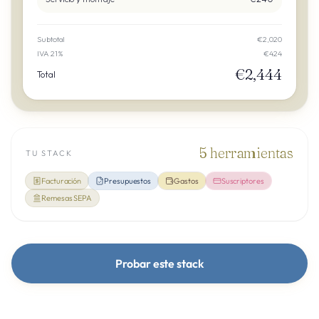
Subtotal
€2,020
IVA 21%
€424
€2,444
Total
5
herramientas
TU STACK
Facturación
Presupuestos
Gastos
Suscriptores
Remesas SEPA
Probar este stack