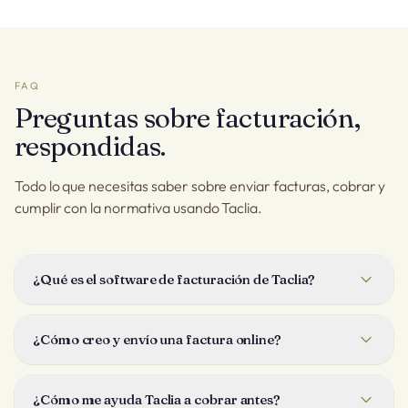
FAQ
Preguntas sobre facturación,
respondidas.
Todo lo que necesitas saber sobre enviar facturas, cobrar y
cumplir con la normativa usando Taclia.
¿Qué es el software de facturación de Taclia?
Taclia es un software de facturación online para negocios de
cualquier tipo. Puedes crear, enviar y cobrar facturas en un
¿Cómo creo y envío una factura online?
solo lugar, con tus presupuestos, facturación recurrente,
gastos y contabilidad conectados, para que tus números
Elige un cliente, añade tus productos o servicios desde tu
estén al día sin hojas de cálculo.
catálogo y envía. Puedes mandar la factura por email,
¿Cómo me ayuda Taclia a cobrar antes?