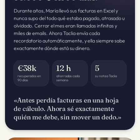
Durante años, María llevó sus facturas en Excel y
nunca supo del todo qué estaba pagado, atrasado u
olvidado. Cerrar el mes eran llamadas infinitas y
miles de emails. Ahora Taclia envía cada
recordatorio automáticamente, y ella siempre sabe
exactamente dónde está su dinero.
€38k
12 h
5
recuperados en
ahorradas cada
su nota a Taclia
90 días
semana
«Antes perdía facturas en una hoja
de cálculo. Ahora sé exactamente
quién me debe, sin mover un dedo.»