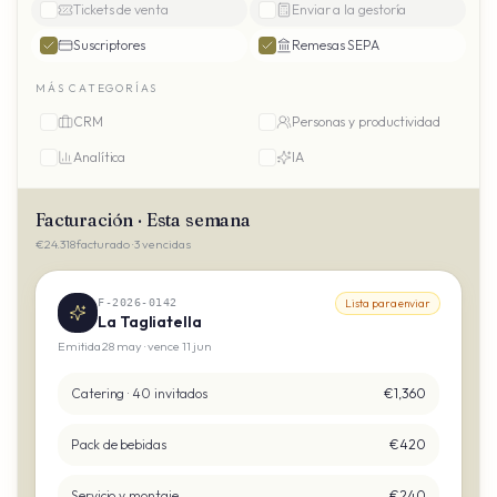
Tickets de venta
Enviar a la gestoría
Suscriptores
Remesas SEPA
MÁS CATEGORÍAS
CRM
Personas y productividad
Analítica
IA
Facturación · Esta semana
€24.318 facturado · 3 vencidas
F-2026-0142
Lista para enviar
La Tagliatella
Emitida 28 may · vence 11 jun
Catering · 40 invitados
€1,360
Pack de bebidas
€420
Servicio y montaje
€240