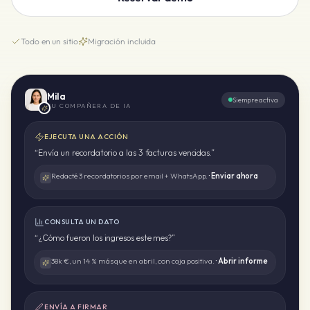
Todo en un sitio
Migración incluida
Mila
Siempre activa
TU COMPAÑERA DE IA
EJECUTA UNA ACCIÓN
“
Envía un recordatorio a las 3 facturas vencidas.
”
Redacté 3 recordatorios por email + WhatsApp.
·
Enviar ahora
CONSULTA UN DATO
“
¿Cómo fueron los ingresos este mes?
”
38k €, un 14 % más que en abril, con caja positiva.
·
Abrir informe
ENVÍA A FIRMAR