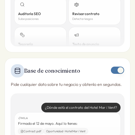
Auditoría SEO
Revisar contrato
Sube posiciones
Detecta riesgos
Tesorería
Texto de anuncio
Previsión a 90 días
3 variantes listas
Base de conocimiento
Pide cualquier dato sobre tu negocio y obtenlo en segundos.
¿Dónde está el contrato del Hotel Mar i Vent?
MILA
Firmado el 12 de mayo. Aquí lo tienes:
Contract.pdf
Oportunidad · Hotel Mar i Vent