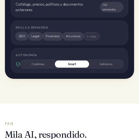
Catálogo, precios, políticas y documentos
142
anteriores
elementos
SKILLS A DEMANDA
SEO
Legal
Finanzas
Anuncios
+ más
AUTONOMÍA
Cauteloso
Smart
Autónomo
FAQ
Mila AI, respondido.