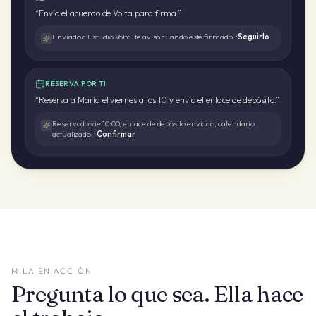
“
Envía el acuerdo de Volta para firma.
”
Enviado a Estudio Volta: te aviso cuando esté firmado.
·
Seguirlo
RESERVA POR TI
“
Reserva a María el viernes a las 10 y envía el enlace de depósito.
”
Reservado vie 10:00, enlace de depósito enviado, calendario
actualizado.
·
Confirmar
MILA EN ACCIÓN
Pregunta lo que sea. Ella hace