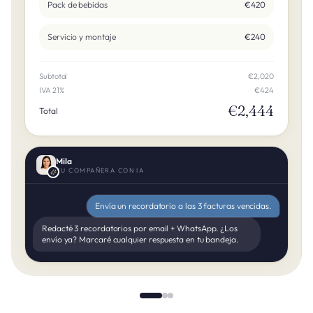
Pack de bebidas
€420
Servicio y montaje
€240
Subtotal
€2,020
IVA 21%
€424
€2,444
Total
Mila
TU COMPAÑERA CON IA
Envía un recordatorio a las 3 facturas vencidas.
Redacté 3 recordatorios por email + WhatsApp. ¿Los
envío ya? Marcaré cualquier respuesta en tu bandeja.