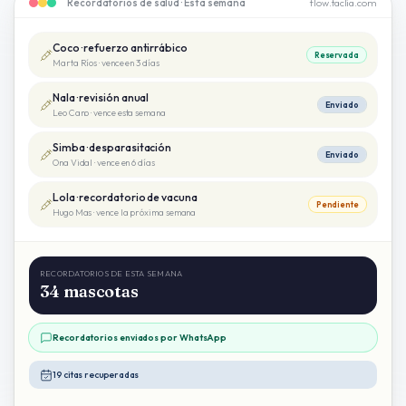
Recordatorios de salud · Esta semana
flow.taclia.com
Coco · refuerzo antirrábico
Reservada
Marta Ríos
·
vence en 3 días
Nala · revisión anual
Enviado
Leo Cano
·
vence esta semana
Simba · desparasitación
Enviado
Ona Vidal
·
vence en 6 días
Lola · recordatorio de vacuna
Pendiente
Hugo Mas
·
vence la próxima semana
RECORDATORIOS DE ESTA SEMANA
34 mascotas
Recordatorios enviados por WhatsApp
19 citas recuperadas