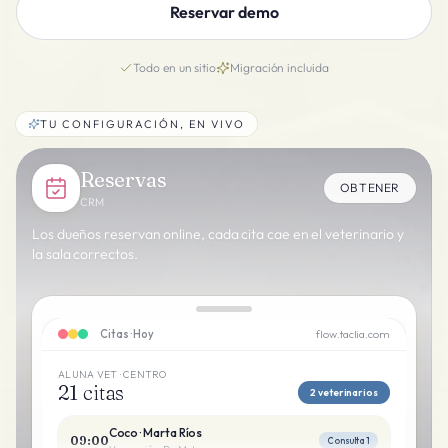
Reservar demo
Todo en un sitio
Migración incluida
TU CONFIGURACIÓN, EN VIVO
Reservas
OBTENER
CRM
Los dueños reservan online, cada cita cae en el veterinario y
la sala correctos.
Citas · Hoy
flow.taclia.com
ALUNA VET · CENTRO
21 citas
2 veterinarios
Coco
·
Marta Ríos
09:00
Consulta 1