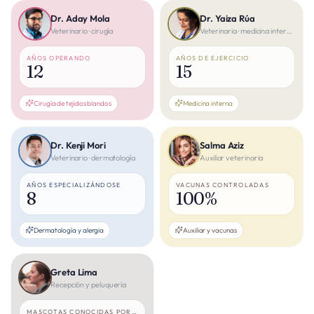
Dr. Aday Mola
Dr. Yaiza Rúa
Veterinario · cirugía
Veterinaria · medicina interna
AÑOS OPERANDO
AÑOS DE EJERCICIO
12
15
Cirugía de tejidos blandos
Medicina interna
Dr. Kenji Mori
Salma Aziz
Veterinario · dermatología
Auxiliar veterinaria
AÑOS ESPECIALIZÁNDOSE
VACUNAS CONTROLADAS
8
100%
Dermatología y alergia
Auxiliar y vacunas
Greta Lima
Recepción y peluquería
MASCOTAS CONOCIDAS POR SU NOMBRE