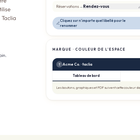
tre
Réservations
→
Rendez-vous
ilise
 Taclia
Cliquez sur n'importe quel libellé pour le
renommer
MARQUE · COULEUR DE L'ESPACE
oin.
Acme Co. · taclia
T
Tableau de bord
Les boutons, graphiques et PDF suivent cette couleur dan