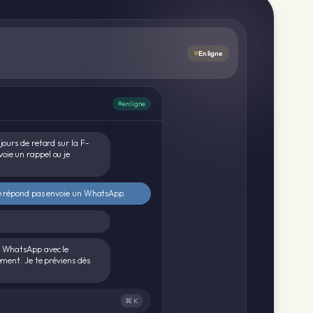
En ligne
en ligne
jours de retard sur la F-
oie un rappel ou je
 ne répond pas envoie un WhatsApp.
n WhatsApp avec le
ement. Je te préviens dès
⌘ K