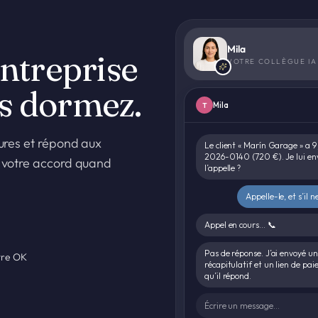
Mila
entreprise
VOTRE COLLÈGUE IA
s dormez.
Mila
T
ures et répond aux
Le client « Marín Garage » a 9 
2026-0140 (720 €). Je lui env
 votre accord quand
l’appelle ?
Appelle-le, et s’il
Appel en cours… 📞
Pas de réponse. J’ai envoyé u
otre OK
récapitulatif et un lien de pai
qu’il répond.
Écrire un message…