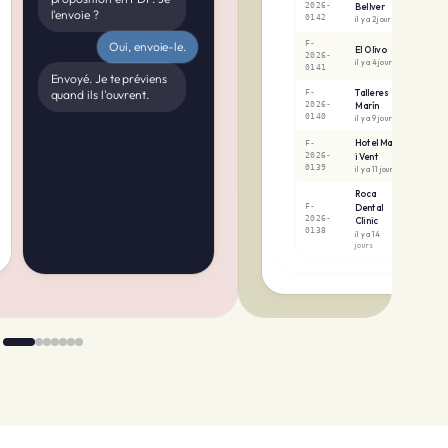
mai. Reçu envoyé au
13
:00
client. Comptabilité
14
:00
mise à jour.
15
:00
16
:00
17
:00