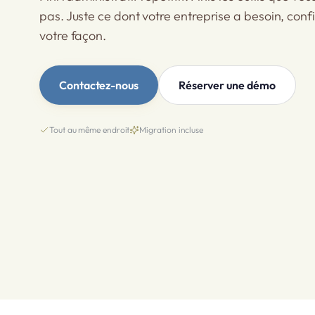
1,240
5,110
2,480
4,300
l'envoi
pas. Juste ce dont votre entreprise a besoin, conf
Marín Garage
Roca Dental Clinic
Verde Florist
€
€
€
votre façon.
AP
AP
AP
3,890
720
980
Hotel Mar i Vent
Envoyé.
€
quand i
JR
12,400
Contactez-nous
Réserver une démo
Tout au même endroit
Migration incluse