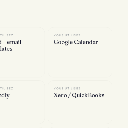
TILISEZ
VOUS UTILISEZ
 + email
Google Calendar
lates
CÉ PAR
VOUS UTILISEZ
ndly
Xero / QuickBooks
ACLIA
Réservations