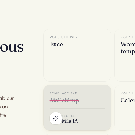
VOUS UTILISEZ
VOUS U
vous
Excel
Word
temp
VOUS UTILISEZ
REMPLA
tableur
Mailchimp
Cale
n un
tre
TACLIA
T
Mila IA