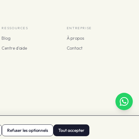
RESSOURCES
ENTREPRISE
Blog
À propos
Centre d'aide
Contact
Français
ditions et confidentialité
Refuser les optionnels
Cookies
Paramètres des cookies
Tout accepter