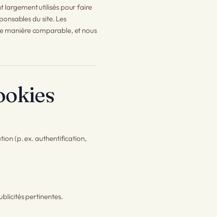
nt largement utilisés pour faire
ponsables du site. Les
nt de manière comparable, et nous
ookies
ion (p. ex. authentification,
blicités pertinentes.