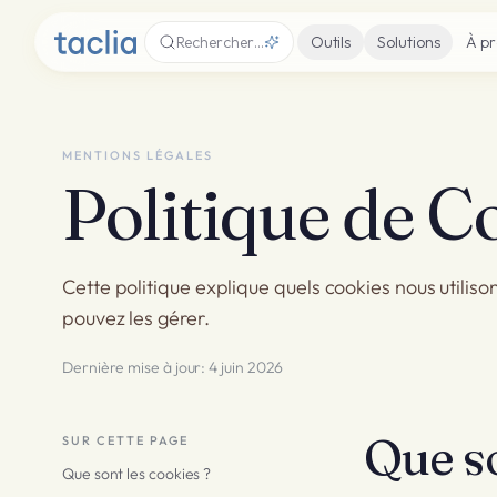
Rechercher…
Outils
Solutions
À p
MENTIONS LÉGALES
Politique de C
Cette politique explique quels cookies nous utiliso
pouvez les gérer.
Dernière mise à jour
:
4 juin 2026
Que so
SUR CETTE PAGE
Que sont les cookies ?