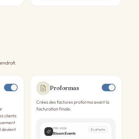
endroit.
Proformas
n
Créez des factures proforma avant la
ar
facturation finale.
s clients
iquement
il devient
PRO-0034
En attente
Bloom Events