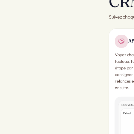
CR
Suivez chaq
Af
Voyez chaq
tableau, f
étape par 
consigner
relances e
ensuite.
NOUVEA
Estudio Volta