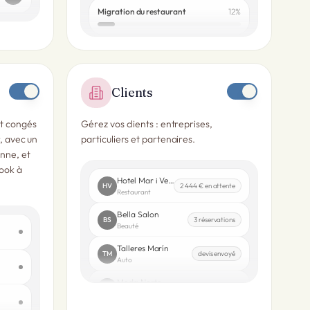
Migration du restaurant
12
%
Clients
et congés
Gérez vos clients : entreprises,
r, avec un
particuliers et partenaires.
onne, et
ook à
Hotel Mar i Vent
HV
2 444 € en attente
Restaurant
Bella Salon
BS
3 réservations
Beauté
Talleres Marín
TM
devis envoyé
Auto
Moda Norte
MN
VIP
Commerce