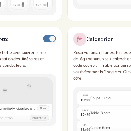
€4,200
€22,000
otte
Calendrier
7
 flotte avec suivi en temps
Réservations, affaires, tâches 
isation des itinéraires et
de l’équipe sur un seul calendrie
s conducteurs.
code couleur, filtrable par pers
vos événements Google ou Outl
côté.
LUN
Coupe · Lucía
10:00
Camionnette · livraison boulangerie
12 km
MAR
Table · 8 pers.
12:30
n · atelier
réparation
JEU
Clínica Roca
11:00