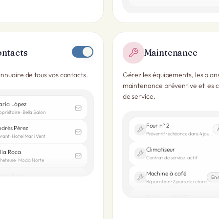
ntacts
Maintenance
nnuaire de tous vos contacts.
Gérez les équipements, les plan
maintenance préventive et les 
de service.
aría López
opriétaire · Bella Salon
Four nº 2
drés Pérez
Préventif · échéance dans 4 jours
rant · Hotel Mar i Vent
Climatiseur
lia Roca
Contrat de service · actif
heteuse · Moda Norte
Machine à café
vid Soler
En 
Réparation · 2 jours de retard
opriétaire · Talleres Marín
Camionnette V01
Inspection · planifiée