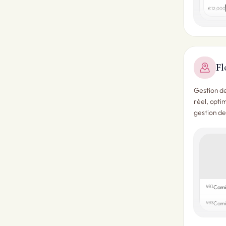
€12,000
Fl
Gestion de
réel, optim
gestion de
V01
Camio
V03