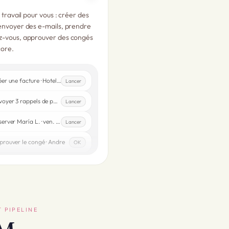
e travail pour vous : créer des
envoyer des e-mails, prendre
z-vous, approuver des congés
core.
Créer une facture · Hotel Mar i Vent
Lancer
Envoyer 3 rappels de paiement
Lancer
Réserver María L. · ven. 10:00
Lancer
prouver le congé · Andre
OK
T PIPELINE