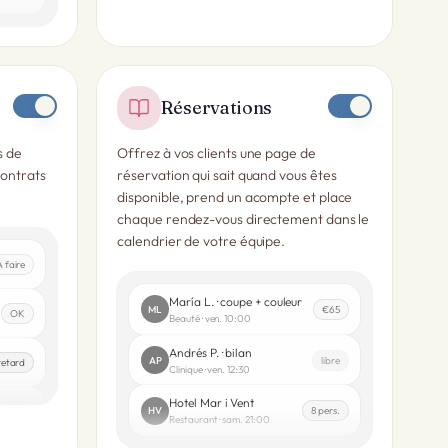
Réservations
s de
Offrez à vos clients une page de
contrats
réservation qui sait quand vous êtes
disponible, prend un acompte et place
chaque rendez-vous directement dans le
calendrier de votre équipe.
À faire
María L. · coupe + couleur
ML
€65
OK
Beauté · ven. 10:00
Andrés P. · bilan
AP
libre
retard
Clinique · ven. 12:30
Hotel Mar i Vent
HV
8 pers.
Prêt
Restaurant · sam. 21:00