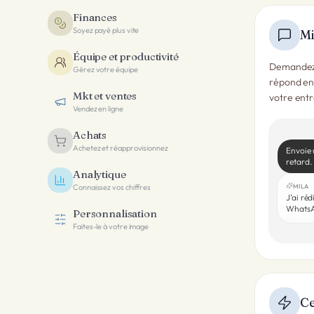
Finances
Soyez payé plus vite
Mi
Équipe et productivité
Demandez t
Gérez votre équipe
répond en 
Mkt et ventes
votre entr
Vendez en ligne
Achats
Achetez et réapprovisionnez
Envoie 
retard.
Analytique
MILA
Connaissez vos chiffres
J’ai ré
WhatsA
Personnalisation
Faites-le à votre image
Ce