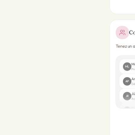
Co
Tenez un a
M
ML
Pr
An
AP
Gé
Jú
JR
Ac
Da
DS
Pr