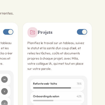
urrentes.
Projets
 tableau
Planifiez le travail sur un tableau, suivez
et les
le statut et la santé d’un coup d’œil, et
lia créer
reliez les tâches, coûts et documents
nces et
propres à chaque projet, avec Mila,
te.
votre collègue IA, qui met tout en place
sur votre parole.
M
Refonte web · Volta
78
%
Y
Onboarding du salon
42
%
 salon
J