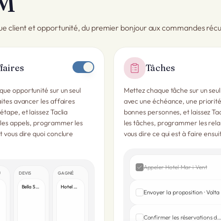
M
ue client et opportunité, du premier bonjour aux commandes réc
faires
Tâches
ue opportunité sur un seul
Mettez chaque tâche sur un seul
aites avancer les affaires
avec une échéance, une priorité 
étape, et laissez Taclia
bonnes personnes, et laissez Tac
 les appels, programmer les
les tâches, programmer les rela
t vous dire quoi conclure
vous dire ce qui est à faire ensui
Appeler Hotel Mar i Vent
U
DEVIS
GAGNÉ
Bella Salon
Hotel Mar i Vent
Envoyer la proposition · Volta
Confirmer les réservations du