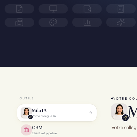
OUTILS
VOTRE CO
M
Mila IA
Votre collègue IA
Votre collègu
CRM
Clients et pipeline