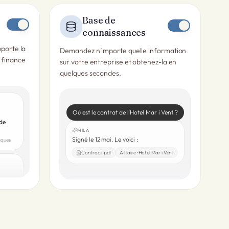
Base de
connaissances
pporte la
Demandez n’importe quelle information
, finance
sur votre entreprise et obtenez-la en
quelques secondes.
Où est le contrat de l’Hotel Mar i Vent ?
 de
MILA
Signé le 12 mai. Le voici :
sques
Contract.pdf
Affaire · Hotel Mar i Vent
nnonce
prêtes