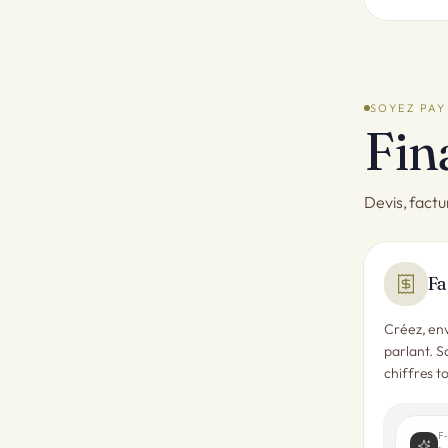
SOYEZ PAY
Fin
Devis, factu
Fa
Créez, env
parlant. S
chiffres to
F