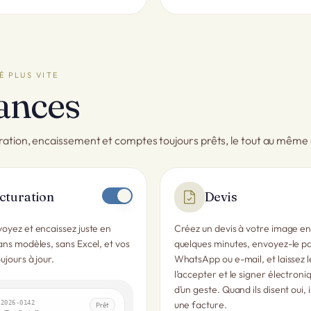
É PLUS VITE
ances
ration, encaissement et comptes toujours prêts, le tout au même 
cturation
Devis
oyez et encaissez juste en
Créez un devis à votre image e
ans modèles, sans Excel, et vos
quelques minutes, envoyez-le p
ujours à jour.
WhatsApp ou e-mail, et laissez le
l’accepter et le signer électron
d’un geste. Quand ils disent oui, 
une facture.
-2026-0142
Prêt