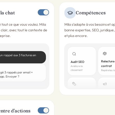
la chat
Compétences
out ce que vous voulez. Mila
Mila s’adapte à vos besoins et a
clair, avec tout le contexte de
bonne expertise, SEO, juridique
eprise.
et plus encore.
un rappel aux 3 factures en
Relecture
Audit SEO
contrat
Améliore le
classement
Repère les ri
digé 3 rappels par email +
pp. Envoyer ?
Trésorerie
Texte d’a
Prévision à 90 jours
3 variantes 
ntre d’actions