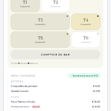
T1
T2
2
couverts
2
couverts
T3
T4
4
couverts
4
couverts
T5
T6
6
couverts
2
couverts
COMPTOIR DU BAR
Libre
Occupée
Addition
MENU · CATALOGUE
Synchronisé avec le POS
ENTRÉES
Croquettes de jambon
€ 8.50
Salade maison
€ 6.90
PLATS
Faux-filet au whisky
€ 18.00
Poisson du jour
€ 16.50
ÉPUISÉ