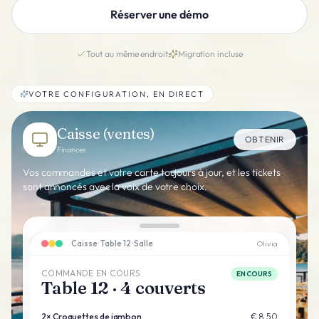
Réserver une démo
Tout au même endroit
Migration incluse
VOTRE CONFIGURATION, EN DIRECT
Caisse (ventes)
OBTENIR
Finances
Vos commandes et votre carte toujours à jour, et les tickets
sont annoncés avec la voix de votre choix.
Caisse · Table 12 · Salle
Olivia
COMMANDE EN COURS
EN COURS
Table 12 · 4 couverts
2
×
Croquettes de jambon
€ 8.50