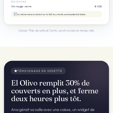
BOISSONS
Vin rouge · verre
€ 4.50
Le même menu en direct sur le QR, les clients commandent à table.
Caisse · Plan de salle et Carte, synchronisés en temps réel.
TÉMOIGNAGE EN VEDETTE
El Olivo remplit 30% de
couverts en plus, et ferme
deux heures plus tôt.
Ana gérait sa salle avec une caisse, un widget de