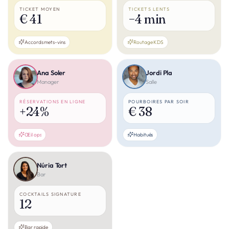
TICKET MOYEN
TICKETS LENTS
€ 41
−4 min
Accords mets-vins
Routage KDS
Ana Soler
Jordi Pla
Manager
Salle
RÉSERVATIONS EN LIGNE
POURBOIRES PAR SOIR
+24%
€ 38
Œil ops
Habitués
Núria Tort
Bar
COCKTAILS SIGNATURE
12
Bar rapide