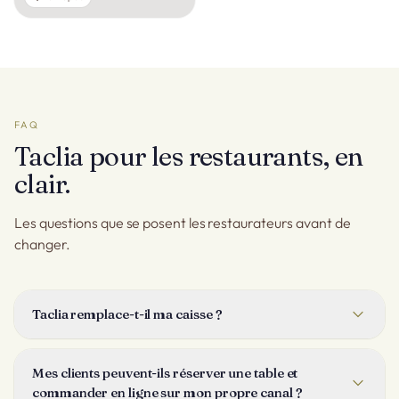
FAQ
Taclia pour les restaurants, en
clair.
Les questions que se posent les restaurateurs avant de
changer.
Taclia remplace-t-il ma caisse ?
Oui. Taclia inclut une caisse de restauration pensée pour le
service à table : plan de salle, plats, additions partagées et
Mes clients peuvent-ils réserver une table et
paiements par carte. Votre équipe travaille sur un écran et la
commander en ligne sur mon propre canal ?