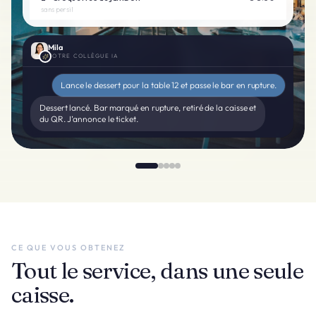
sans persil
1
×
Salade maison
€ 6.90
Mila
2
×
Filet au whisky
€ 18.00
VOTRE COLLÈGUE IA
3
×
Vin rouge · verre
€ 4.50
Lance le dessert pour la table 12 et passe le bar en rupture.
2
×
Café · noisette
€ 1.80
Dessert lancé. Bar marqué en rupture, retiré de la caisse et
du QR. J’annonce le ticket.
€ 71.10
Total
Changer de
+ Plat
Encaisser
table
CE QUE VOUS OBTENEZ
Tout le service, dans une seule
caisse.