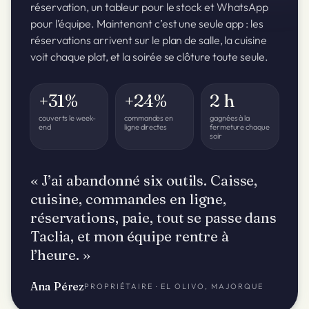
réservation, un tableur pour le stock et WhatsApp
pour l’équipe. Maintenant c’est une seule app : les
réservations arrivent sur le plan de salle, la cuisine
voit chaque plat, et la soirée se clôture toute seule.
+31%
+24%
2 h
couverts le week-
commandes en
gagnées à la
end
ligne directes
fermeture chaque
soir
« J’ai abandonné six outils. Caisse,
cuisine, commandes en ligne,
réservations, paie, tout se passe dans
Taclia, et mon équipe rentre à
l’heure. »
Ana Pérez
PROPRIÉTAIRE · EL OLIVO, MAJORQUE