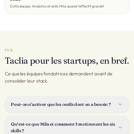
Outils équipe, Analytics et skills Mila quand l'effectif grandit.
FAQ
Taclia pour les startups, en bref.
Ce que les équipes fondatrices demandent avant de
consolider leur stack.
Peut-on n'activer que les outils dont on a besoin ?
Oui. Chaque module Taclia, Projects, Deals, Calendar, Billing
et le reste, s'active pour votre organisation quand vous en
Qu'est-ce que Mila et comment fonctionnent les six
avez besoin. Démarrez léger et ajoutez des outils à mesure
skills ?