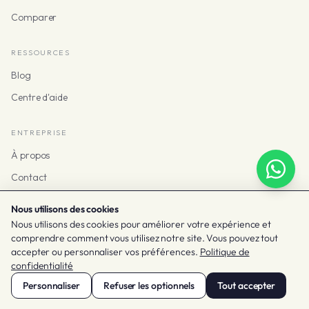
Comparer
RESSOURCES
Blog
Centre d'aide
ENTREPRISE
À propos
Contact
Nous utilisons des cookies
Nous utilisons des cookies pour améliorer votre expérience et
comprendre comment vous utilisez notre site. Vous pouvez tout
© 2026 Taclia
accepter ou personnaliser vos préférences.
Politique de
Conditions et confidentialité
Cookies
Paramètres des cookies
confidentialité
Français
Personnaliser
Refuser les optionnels
Tout accepter