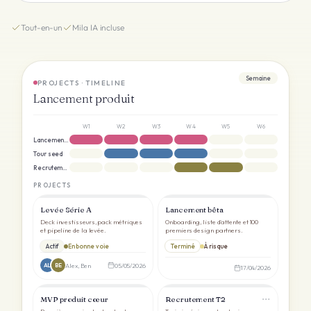
Tout-en-un
Mila IA incluse
Semaine
PROJECTS · TIMELINE
Lancement produit
W1
W2
W3
W4
W5
W6
Lancement produit
Tour seed
Recrutement
PROJECTS
Levée Série A
Lancement bêta
Deck investisseurs, pack métriques
Onboarding, liste d'attente et 100
et pipeline de la levée.
premiers design partners.
Actif
En bonne voie
Terminé
À risque
Alex, Ben
05/05/2026
AL
BE
17/04/2026
MVP produit cœur
Recrutement T2