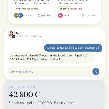
Première version bout en bout pour
Trois ingénieurs et un designer,
clients early et boucle de feedback.
rôles, pipeline et offres.
Actif
En bonne voie
En pause
En retard
Ben, Alex
20/05/2026
Laura
20/04/2026
BE
AL
LA
Mila
VOTRE COLLÈGUE IA
Qu’est-ce qui est à risque cette semaine ?
Le lancement glisse de 3 jours, j’ai déplacé le jalon. Pipeline à
42,8 k€ avec 12 k€ qui clôture vendredi.
Demandez à Taclia…
CETTE SEMAINE
42 800 €
5 deals en pipeline · 12 000 € clôture vendredi