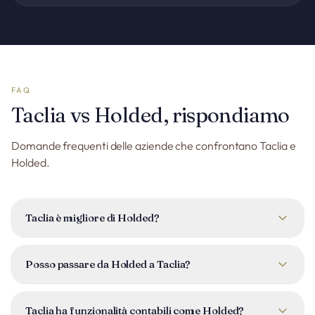
FAQ
Taclia vs Holded, rispondiamo
Domande frequenti delle aziende che confrontano Taclia e
Holded.
Taclia è migliore di Holded?
Taclia e Holded coprono entrambi bene finanza e
fatturazione. La differenza chiave è l'ambito: Taclia
Posso passare da Holded a Taclia?
aggiunge un CRM completo con prenotazioni e progetti, un
modulo persone con registrazione e portale per dipendenti,
Sì. Taclia supporta l'importazione dei dati, quindi puoi
e Mila AI, un collaboratore AI integrato senza equivalente in
trasferire la tua lista clienti, prodotti e cronologia di
Taclia ha funzionalità contabili come Holded?