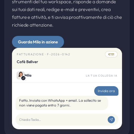
strumenti del tuo workspace, risponde a domande
sui tuoi dati reali, redige e-mail e preventivi, crea
fatture e attività, e ti avvisa proattivamente di ciò che
richiede attenzione.
Guarda Mila in azione
FATTURAZIONE · F-2026-0142
€151
Café Bellver
Mila
LA TUA COLLEGA IA
Inviala ora
Fatto. Inviata con WhatsApp + email. La sollecito se
non viene pagata entro 7 giorni.
Chiedi a Taclia…