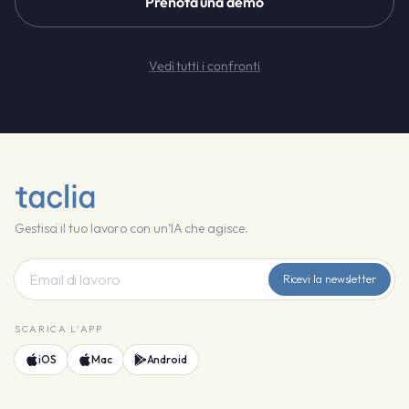
Prenota una demo
Vedi tutti i confronti
Gestisci il tuo lavoro con un’IA che agisce.
Ricevi la newsletter
SCARICA L'APP
iOS
Mac
Android