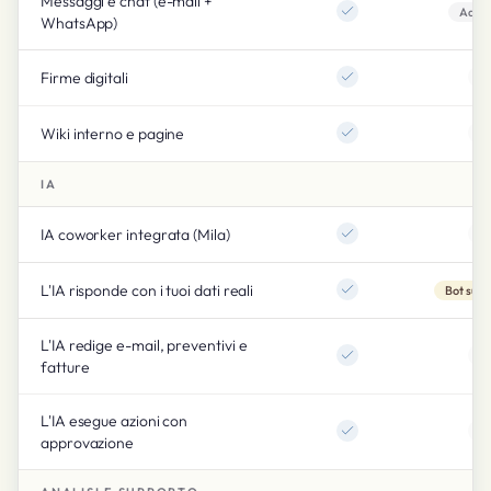
Messaggi e chat (e-mail +
Add-
WhatsApp)
Firme digitali
Wiki interno e pagine
IA
IA coworker integrata (Mila)
L'IA risponde con i tuoi dati reali
Bot supp
L'IA redige e-mail, preventivi e
fatture
L'IA esegue azioni con
approvazione