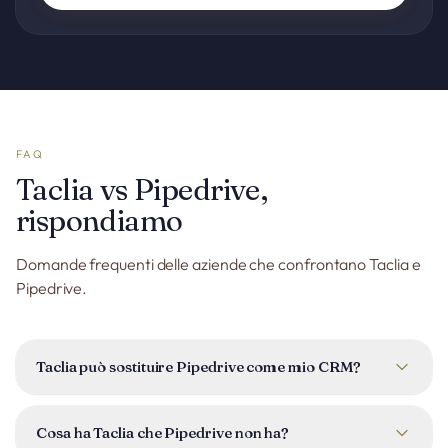
FAQ
Taclia vs Pipedrive,
rispondiamo
Domande frequenti delle aziende che confrontano Taclia e
Pipedrive.
Taclia può sostituire Pipedrive come mio CRM?
Sì. Taclia include una pipeline completa di deal, schede
cliente e attività, più fatturazione, prenotazioni, gestione
Cosa ha Taclia che Pipedrive non ha?