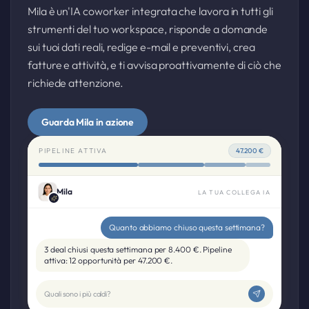
Mila è un'IA coworker integrata che lavora in tutti gli
strumenti del tuo workspace, risponde a domande
sui tuoi dati reali, redige e-mail e preventivi, crea
fatture e attività, e ti avvisa proattivamente di ciò che
richiede attenzione.
Guarda Mila in azione
PIPELINE ATTIVA
47.200 €
Mila
LA TUA COLLEGA IA
Quanto abbiamo chiuso questa settimana?
3 deal chiusi questa settimana per 8.400 €. Pipeline
attiva: 12 opportunità per 47.200 €.
Quali sono i più caldi?