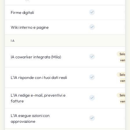
Firme digitali
Wiki interno e pagine
IA
Solo pi
IA coworker integrata (Mila)
vendit
Solo pi
L'IA risponde con i tuoi dati reali
vendit
L'IA redige e-mail, preventivi e
Solo pi
fatture
vendit
L'IA esegue azioni con
approvazione