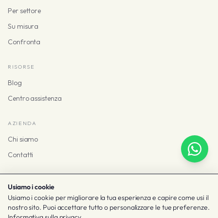
Per settore
Su misura
Confronta
RISORSE
Blog
Centro assistenza
AZIENDA
Chi siamo
Contatti
Usiamo i cookie
Usiamo i cookie per migliorare la tua esperienza e capire come usi il
© 2026 Taclia
nostro sito. Puoi accettare tutto o personalizzare le tue preferenze.
Termini e privacy
Cookie
Impostazioni cookie
Informativa sulla privacy