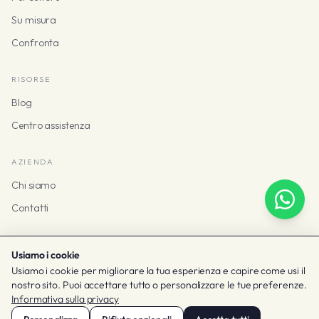
Su misura
Confronta
RISORSE
Blog
Centro assistenza
AZIENDA
Chi siamo
Contatti
Usiamo i cookie
Usiamo i cookie per migliorare la tua esperienza e capire come usi il
© 2026 Taclia
nostro sito. Puoi accettare tutto o personalizzare le tue preferenze.
Termini e privacy
Cookie
Impostazioni cookie
Informativa sulla privacy
Italiano