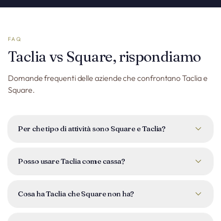
FAQ
Taclia vs Square, rispondiamo
Domande frequenti delle aziende che confrontano Taclia e
Square.
Per che tipo di attività sono Square e Taclia?
Square è ideale se la tua principale necessità è incassare di
persona. Taclia è per le attività che vogliono anche gestire
Posso usare Taclia come cassa?
clienti, team, fatturazione B2B e prenotazioni in un solo
posto.
Sì. Taclia include un modulo punto vendita per incassare di
persona, gestire la cassa e stampare scontrini, oltre a tutta
Cosa ha Taclia che Square non ha?
la gestione aziendale integrata.
CRM completo con pipeline, modulo team integrato senza