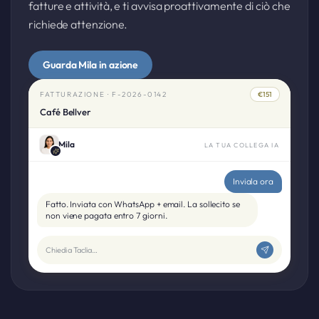
fatture e attività, e ti avvisa proattivamente di ciò che
richiede attenzione.
Guarda Mila in azione
FATTURAZIONE · F-2026-0142
€151
Café Bellver
Mila
LA TUA COLLEGA IA
Inviala ora
Fatto. Inviata con WhatsApp + email. La sollecito se
non viene pagata entro 7 giorni.
Chiedi a Taclia…