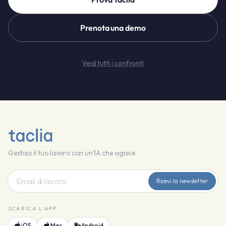
Prenota una demo
Vedi tutti i confronti
Gestisci il tuo lavoro con un’IA che agisce.
Ricevi la newsletter
SCARICA L'APP
iOS
Mac
Android