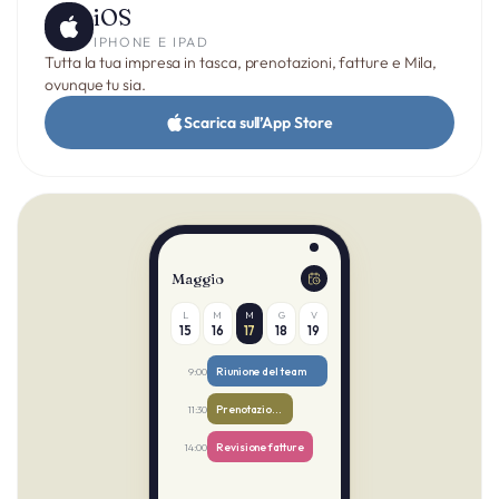
iOS
IPHONE E IPAD
Tutta la tua impresa in tasca, prenotazioni, fatture e Mila,
ovunque tu sia.
Scarica sull’App Store
Maggio
L
M
M
G
V
15
16
17
18
19
Riunione del team
9:00
Prenotazione · María
11:30
Revisione fatture
14:00