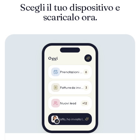
Scegli il tuo dispositivo e
scaricalo ora.
Oggi
Prenotazioni di oggi
6
Fatture da inviare
3
Nuovi lead
+12
Fatto, ho inviato le 3 fatture.