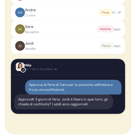
Andre
AN
Pausa
11:18
Cucina
Sara
SA
Malattia
oggi
Reception
Jordi
JO
Riposo
oggi
Vendite
Mila
LA TUA COLLEGA IA
Approva le ferie di Sara per la prossima settimana e
trova una sostituzione.
Approvati 3 giorni di ferie. Jordi è libero in quei turni, gli
chiedo di sostituirla? I saldi sono aggiornati.