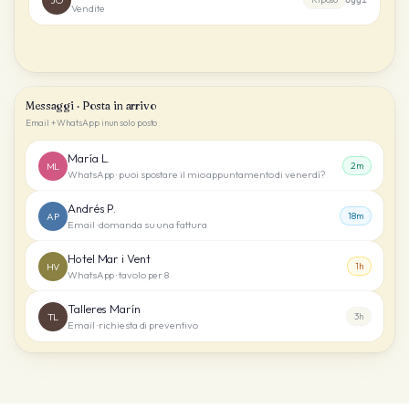
Vendite
Messaggi · Posta in arrivo
Email + WhatsApp in un solo posto
María L.
ML
2m
WhatsApp · puoi spostare il mio appuntamento di venerdì?
Andrés P.
AP
18m
Email · domanda su una fattura
Hotel Mar i Vent
HV
1h
WhatsApp · tavolo per 8
Talleres Marín
TL
3h
Email · richiesta di preventivo