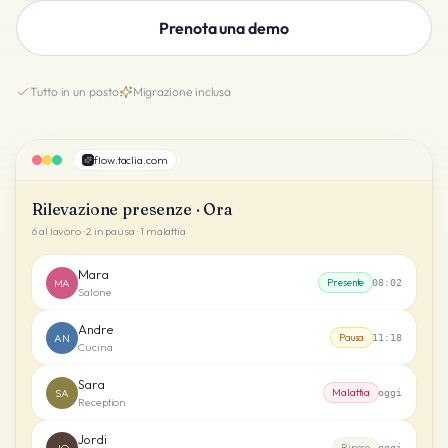
Prenota una demo
Tutto in un posto
Migrazione inclusa
flow.taclia.com
Rilevazione presenze · Ora
6 al lavoro · 2 in pausa · 1 malattia
Mara
MA
Presente
08:02
Salone
Andre
AN
Pausa
11:18
Cucina
Sara
SA
Malattia
oggi
Reception
Jordi
JO
Riposo
oggi