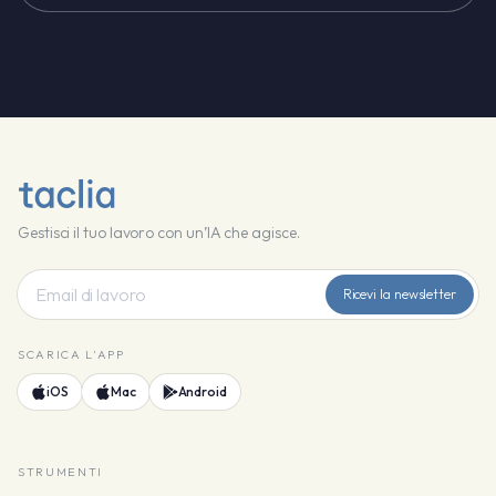
Gestisci il tuo lavoro con un’IA che agisce.
Ricevi la newsletter
SCARICA L'APP
iOS
Mac
Android
STRUMENTI