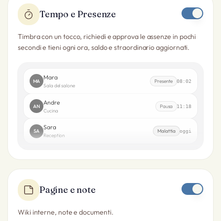
Tempo e Presenze
Timbra con un tocco, richiedi e approva le assenze in pochi
secondi e tieni ogni ora, saldo e straordinario aggiornati.
Mara
MA
Presente
08:02
Sala del salone
Andre
AN
Pausa
11:18
Cucina
Sara
SA
Malattia
oggi
Reception
Pagine e note
Wiki interne, note e documenti.