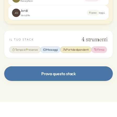
Reception
Jordi
JO
Riposo
oggi
Vendite
4
strumenti
IL TUO STACK
Tempo e Presenze
Messaggi
Portale dipendenti
Firma
Prova questo stack