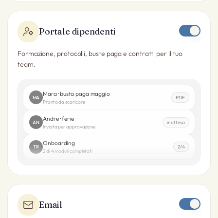
Portale dipendenti
Formazione, protocolli, buste paga e contratti per il tuo
team.
Mara · busta paga maggio
MA
PDF
Pronta da scaricare
Andre · ferie
AN
in attesa
Inviata per approvazione
Onboarding
TR
2/4
2 di 4 moduli completati
Email