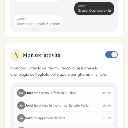
JORDI
Grazie! Cucina pronta
ANDRE
Scorte per il tavolo 8 pronte
Monitor attività
Monitora l’attività del team, i tempi di sessione e la
cronologia dettagliata delle azioni per gli amministratori.
Mara
ha creato la fattura F-0142
MA
09:12
Jordi
ha chiuso la trattativa · Estudio Volta
JO
10:40
Sara
ha approvato le ferie
SA
11:05