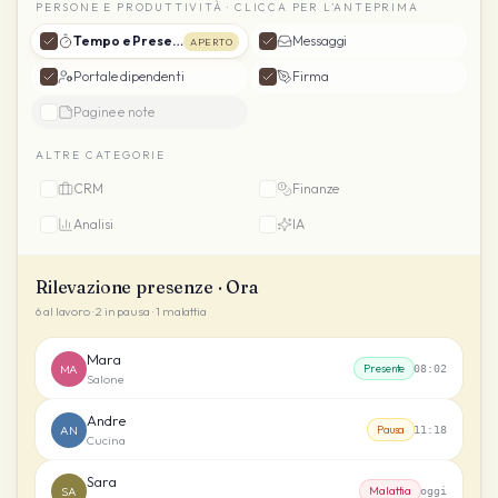
PERSONE E PRODUTTIVITÀ · CLICCA PER L’ANTEPRIMA
Tempo e Presenze
Messaggi
APERTO
Portale dipendenti
Firma
Pagine e note
ALTRE CATEGORIE
CRM
Finanze
Analisi
IA
Rilevazione presenze · Ora
6 al lavoro · 2 in pausa · 1 malattia
Mara
MA
Presente
08:02
Salone
Andre
AN
Pausa
11:18
Cucina
Sara
SA
Malattia
oggi