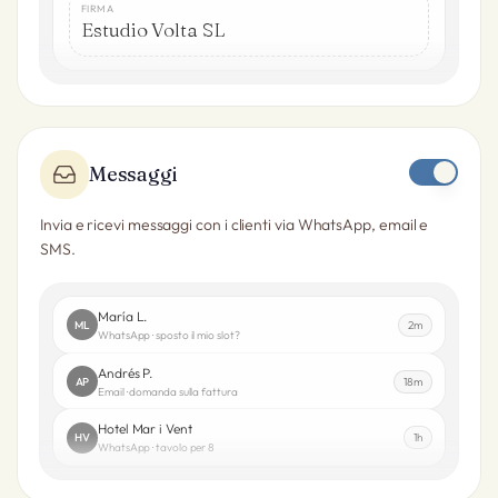
FIRMA
Estudio Volta SL
Messaggi
Invia e ricevi messaggi con i clienti via WhatsApp, email e
SMS.
María L.
ML
2m
WhatsApp · sposto il mio slot?
Andrés P.
AP
18m
Email · domanda sulla fattura
Hotel Mar i Vent
HV
1h
WhatsApp · tavolo per 8