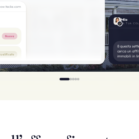
low.taclia.com
Mila
LA TUA COL
Nuovo
8 questa sett
cerca un affi
ualificato
immobili in li
a prenotata