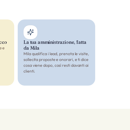
occo
La tua amministrazione, fatta
da Mila
e e
Mila qualifica i lead, prenota le visite,
sollecita proposte e onorari, e ti dice
cosa viene dopo, così resti davanti ai
e
clienti.