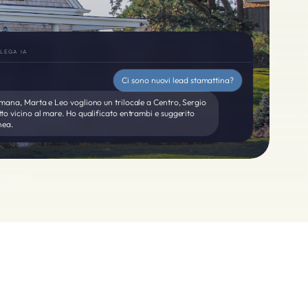
LEGA IA
Ci sono nuovi lead stamattina?
imana, Marta e Leo vogliono un trilocale a Centro, Sergio
tto vicino al mare. Ho qualificato entrambi e suggerito
nea.