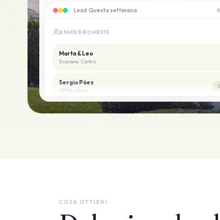
Lead · Questa settimana
f
8 NUOVE RICHIESTE
Marta & Leo
3 camere · Centro
Sergio Páez
Q
Affitto · Mare
Nadia K.
Visit
Nuova costruzione · piscina
COSA OTTIENI