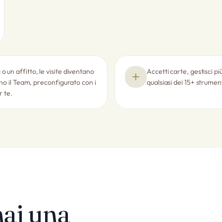
o un affitto, le visite diventano
Accetti carte, gestisci pi
sono il Team, preconfigurato con i
qualsiasi dei 15+ strument
r te.
ai una