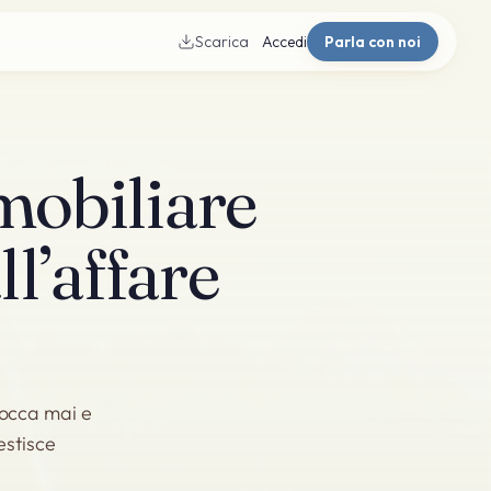
Scarica
Accedi
Parla con noi
mobiliare
ll’affare
blocca mai e
estisce