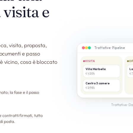
 visita e
ca, visita, proposta,
Trattative · Pipeline
 documenti e passo
è vicino, cosa è bloccato
VISITA
O
Villa Marbella
Lo
€420k
€
Centro 3 camere
€295k
ato; la fase e il passo
Trattative · D
 contratti firmati, tutto
 di posta.