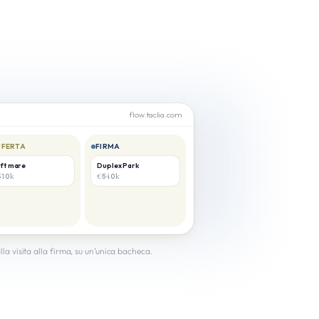
flow.taclia.com
FFERTA
FIRMA
ft mare
Duplex Park
310k
€540k
alla visita alla firma, su un’unica bacheca.