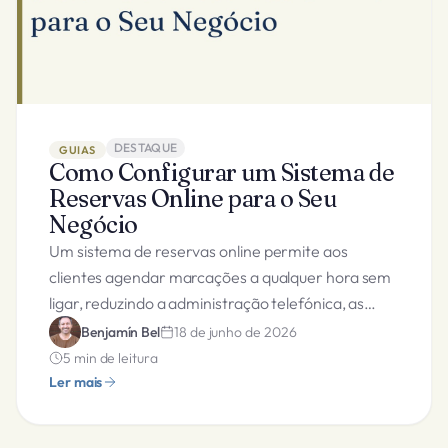
DESTAQUE
GUIAS
Como Configurar um Sistema de
Reservas Online para o Seu
Negócio
Um sistema de reservas online permite aos
clientes agendar marcações a qualquer hora sem
ligar, reduzindo a administração telefónica, as
ausências e melhorando a experiência do cliente.
Benjamín Bel
18 de junho de 2026
5
min de leitura
Ler mais