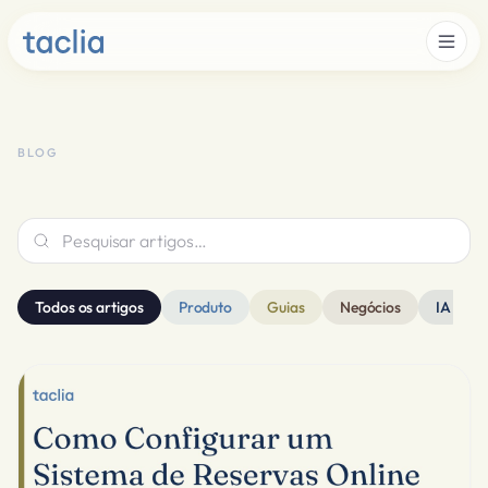
BLOG
Pesquisar artigos…
Todos os artigos
Produto
Guias
Negócios
IA