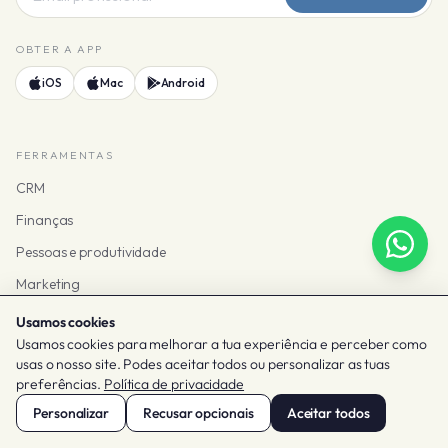
OBTER A APP
iOS
Mac
Android
FERRAMENTAS
CRM
Finanças
Pessoas e produtividade
Marketing
Análises
Usamos cookies
Usamos cookies para melhorar a tua experiência e perceber como
IA
usas o nosso site. Podes aceitar todos ou personalizar as tuas
Ver todas as ferramentas
preferências.
Política de privacidade
Personalizar
Recusar opcionais
Aceitar todos
SOLUÇÕES