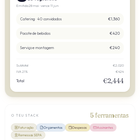
Emitida 28 mai · vence 11 jun
Catering · 40 convidados
€1,360
Pacote de bebidas
€420
Serviço e montagem
€240
Subtotal
€2,020
IVA 21%
€424
€2,444
Total
5
ferramentas
O TEU STACK
Faturação
Orçamentos
Despesas
Assinantes
Remessas SEPA