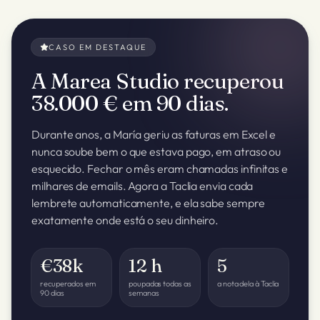
CASO EM DESTAQUE
A Marea Studio recuperou
38.000 € em 90 dias.
Durante anos, a María geriu as faturas em Excel e
nunca soube bem o que estava pago, em atraso ou
esquecido. Fechar o mês eram chamadas infinitas e
milhares de emails. Agora a Taclia envia cada
lembrete automaticamente, e ela sabe sempre
exatamente onde está o seu dinheiro.
€38k
12 h
5
recuperados em
poupadas todas as
a nota dela à Taclia
90 dias
semanas