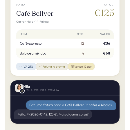
PARA
TOTAL
€125
Café Bellver
Carrer Major 14 · Palma
ITEM
QTD.
VALOR
Café expresso
12
€36
Bolo de amêndoa
4
€68
IVA 21%
Fatura-e pronta
Vence 12 abr
Mila
A TUA COLEGA COM IA
Faz uma fatura para o Café Bellver, 12 cafés e 4 bolos.
Feito. F-2026-0142, 125 €. Mais alguma coisa?