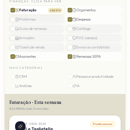
FINANÇAS · CLICA PARA VER
Faturação
Orçamentos
ABERTA
Proformas
Despesas
Guias de remessa
Catálogo
Armazém
POS (vendas)
Tickets de venda
Enviar ao contabilista
Assinantes
Remessas SEPA
MAIS CATEGORIAS
CRM
Pessoas e produtividade
Análises
IA
Faturação · Esta semana
€24.318 faturado · 3 vencidas
F-2026-0142
Pronta a enviar
La Tagliatella