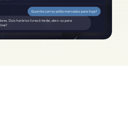
Quantos carros estão marcados para hoje?
ores. Dois horários livres à tarde, abro-os para
line?