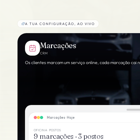
A TUA CONFIGURAÇÃO, AO VIVO
Marcações
CRM
Os clientes marcam um serviço online, cada marcação cai n
Marcações · Hoje
OFICINA · POSTOS
9 marcações · 3 postos