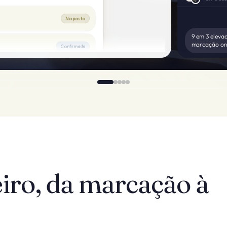
No posto
9 em 3 elevad
marcação on
Confirmada
Confirmada
Em espera
Confirmada
eiro, da marcação à