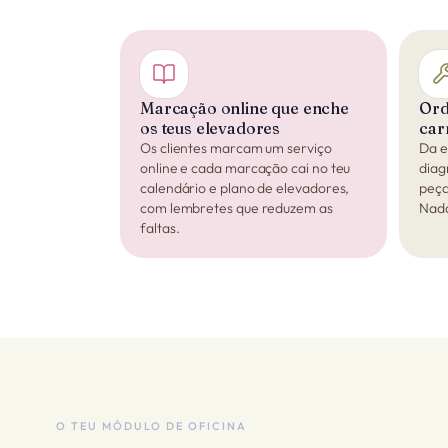
Marcação online que enche
Ord
os teus elevadores
car
Os clientes marcam um serviço
Da e
online e cada marcação cai no teu
diag
calendário e plano de elevadores,
peça
com lembretes que reduzem as
Nada
faltas.
O TEU MÓDULO DE OFICINA