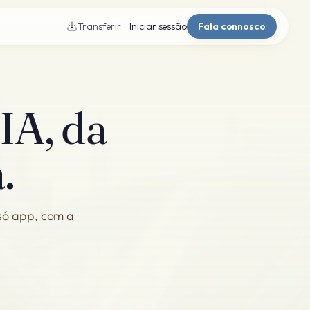
Transferir
Iniciar sessão
Fala connosco
IA, da
.
 só app, com a