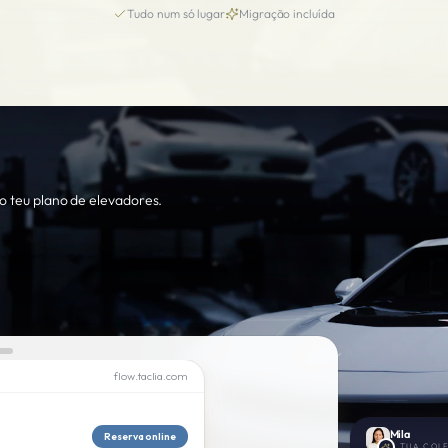
Tudo num só lugar
Migração incluída
o teu plano de elevadores.
flow.taclia.com
Mila
Reserva online
A TUA COLE