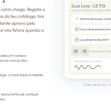
Seat León · 1.5 TSI
carro chega. Regista o
4521 KLM · 78,400 KM · CARLOS MÉN
s do teu catálogo, tira
liente aprova pelo
e vira fatura quando o
Conjunto de pastilhas fre
Líquido de travões DOT4
2 fotos das pastilh
turados em campos
ículo num só sítio.
ASSINATURA DO CLIENTE
logo; o stock baixa à medida
Ordens de serviço · 
 assina antes de começar
ões.