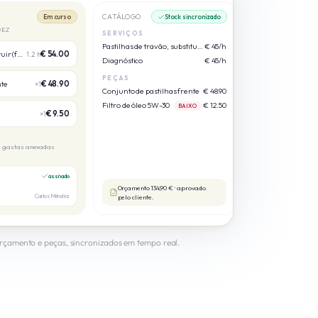
CATÁLOGO
Em curso
Stock sincronizado
DEZ
SERVIÇOS
Pastilhas de travão, substituição
€ 45/h
Pastilhas de travão, substituir (frente)
€ 54.00
1.2 h
Diagnóstico
€ 45/h
PEÇAS
nte
€ 48.90
×1
Conjunto de pastilhas frente
€ 48.90
Filtro de óleo 5W-30
€ 12.50
BAIXO
€ 9.50
×1
as gastas anexadas
assinado
Orçamento 134,90 € · aprovado
Carlos Méndez
pelo cliente.
Orçamento e peças, sincronizados em tempo real.