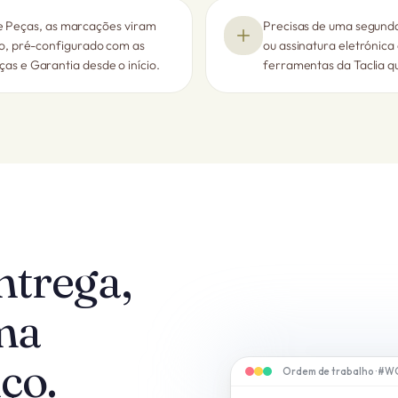
s e Peças, as marcações viram
Precisas de uma segunda
ço, pré-configurado com as
ou assinatura eletrónic
s e Garantia desde o início.
ferramentas da Taclia qu
ntrega,
ma
ço.
Ordem de trabalho · #