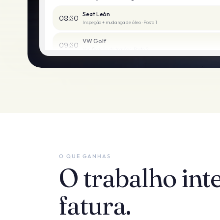
Seat León
08:30
Inspeção + mudança de óleo
·
Posto
1
VW Golf
09:30
Verificação de travões
·
Posto
2
Ford Focus
10:30
Diagnóstico
·
Posto
1
Renault Clio
11:30
Mudança de pneus
·
Posto
3
BMW 320d
12:30
Manutenção + filtros
·
Posto
2
O QUE GANHAS
O trabalho int
fatura.