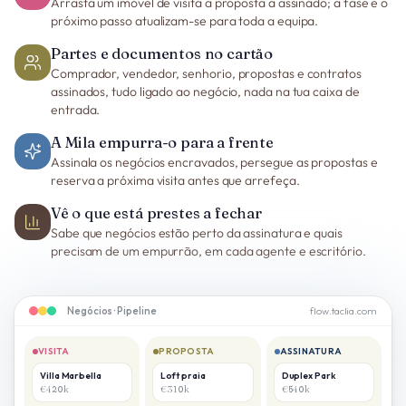
Arrasta um imóvel de visita a proposta a assinado; a fase e o
próximo passo atualizam-se para toda a equipa.
Partes e documentos no cartão
Comprador, vendedor, senhorio, propostas e contratos
assinados, tudo ligado ao negócio, nada na tua caixa de
entrada.
A Mila empurra-o para a frente
Assinala os negócios encravados, persegue as propostas e
reserva a próxima visita antes que arrefeça.
Vê o que está prestes a fechar
Sabe que negócios estão perto da assinatura e quais
precisam de um empurrão, em cada agente e escritório.
Negócios · Pipeline
flow.taclia.com
VISITA
PROPOSTA
ASSINATURA
Villa Marbella
Loft praia
Duplex Park
€420k
€310k
€540k