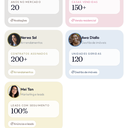
ANOS NO MERCADO
CASAS VENDIDAS
20
150+
Avaliações
Venda residencial
Nerea Sol
Awa Diallo
Arrendamentos
Gestão de imóveis
CONTRATOS ASSINADOS
UNIDADES GERIDAS
200+
120
Arrendamentos
Gestão de imóveis
Mei Tan
Marketing e leads
LEADS COM SEGUIMENTO
100%
Anúncios e leads