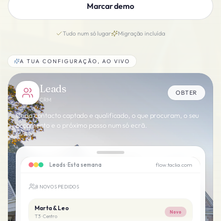
Marcar demo
Tudo num só lugar
Migração incluída
A TUA CONFIGURAÇÃO, AO VIVO
Leads
OBTER
CRM
Cada contacto captado e qualificado, o que procuram, o seu
orçamento e o próximo passo num só ecrã.
Leads · Esta semana
flow.taclia.com
8 NOVOS PEDIDOS
Marta & Leo
Novo
T3 · Centro