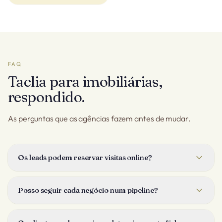
FAQ
Taclia para imobiliárias,
respondido.
As perguntas que as agências fazem antes de mudar.
Os leads podem reservar visitas online?
Sim. Os leads escolhem uma hora de visita na tua página; é
autoconfirmada, cai no calendário do agente certo, e a
Posso seguir cada negócio num pipeline?
Taclia envia lembretes que reduzem as faltas.
Sim. Cada venda ou arrendamento move-se por um só
quadro, visita, proposta, assinatura, com o seu comprador