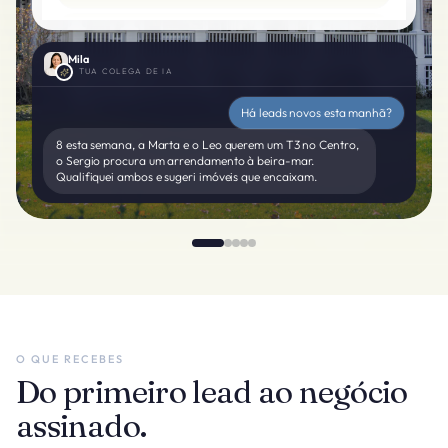
Sergio Páez
Qualificado
Arrendamento · Praia
Mila
A TUA COLEGA DE IA
Nadia K.
Visita marcada
Obra nova · piscina
Há leads novos esta manhã?
8 esta semana, a Marta e o Leo querem um T3 no Centro,
o Sergio procura um arrendamento à beira-mar.
Qualifiquei ambos e sugeri imóveis que encaixam.
O QUE RECEBES
Do primeiro lead ao negócio
assinado.