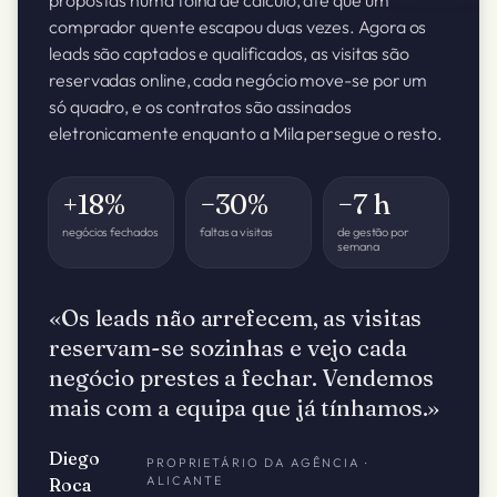
propostas numa folha de cálculo, até que um
comprador quente escapou duas vezes. Agora os
leads são captados e qualificados, as visitas são
reservadas online, cada negócio move-se por um
só quadro, e os contratos são assinados
eletronicamente enquanto a Mila persegue o resto.
+18%
−30%
−7 h
negócios fechados
faltas a visitas
de gestão por
semana
«Os leads não arrefecem, as visitas
reservam-se sozinhas e vejo cada
negócio prestes a fechar. Vendemos
mais com a equipa que já tínhamos.»
Diego
PROPRIETÁRIO DA AGÊNCIA ·
ALICANTE
Roca