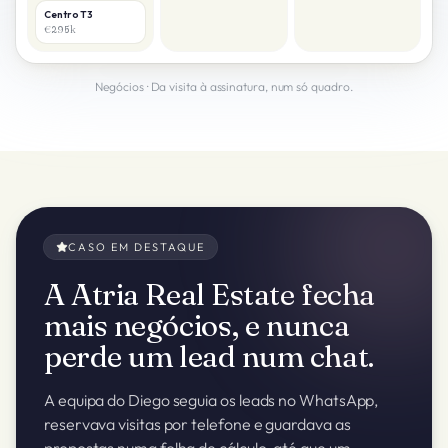
Centro T3
€295k
Negócios · Da visita à assinatura, num só quadro.
CASO EM DESTAQUE
A Atria Real Estate fecha
mais negócios, e nunca
perde um lead num chat.
A equipa do Diego seguia os leads no WhatsApp,
reservava visitas por telefone e guardava as