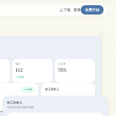
下载
登录
免费开始
预订
入住率
142
78%
+24%
按工具收入
+14%
按工具收入
预订
42
%
本月的 €38k 来源于哪里
POS
28
%