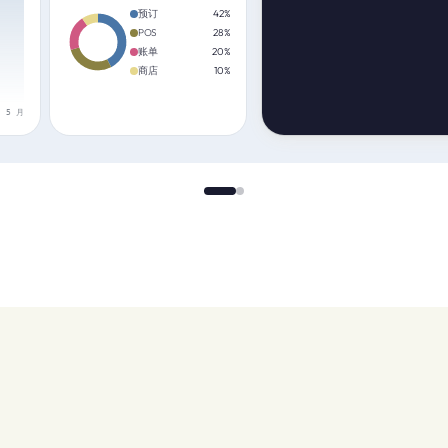
预订
42
%
POS
28
%
账单
20
%
商店
10
%
5 月