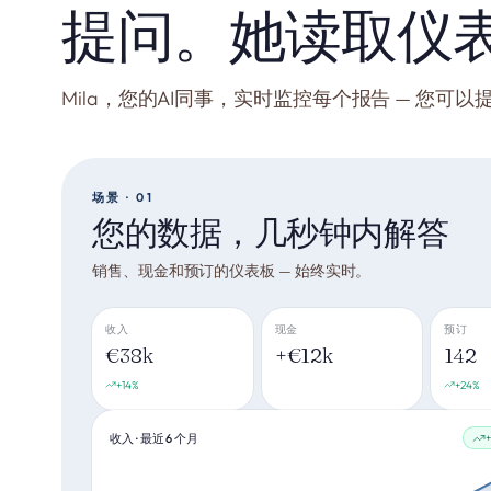
提问。她读取仪
Mila，您的AI同事，实时监控每个报告 — 您
场景 · 01
您的数据，几秒钟内解答
销售、现金和预订的仪表板 — 始终实时。
收入
现金
预订
€38k
+€12k
142
+14%
+24%
收入 · 最近 6 个月