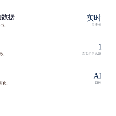
的数据
实时
导出。
仪表板
1
致。
真实的信息源
AI
出变化。
回读