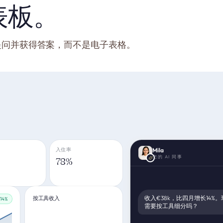
表板。
可以提问并获得答案，而不是电子表格。
入住率
Mila
您的 AI 同事
78%
收入€38k，比四月增长14%。现
按工具收入
+14%
需要按工具细分吗？