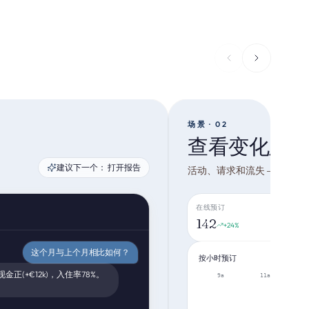
场景 · 02
查看变化及
建议下一个：
打开报告
活动、请求和流失 — 管理
在线预订
142
+24%
这个月与上个月相比如何？
按小时预订
金正(+€12k)，入住率78%。
9a
11a