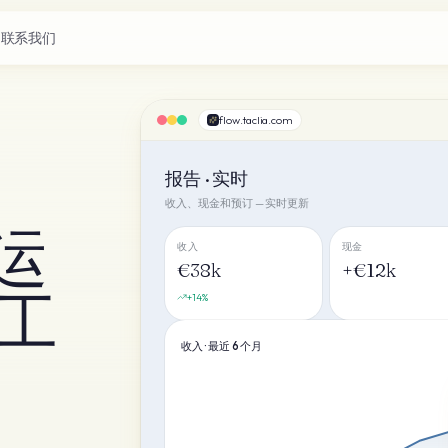
联系我们
flow.taclia.com
报告 · 实时
收入、现金和预订 — 实时更新
运
收入
现金
€38k
+€12k
用工
+14%
收入 · 最近 6 个月