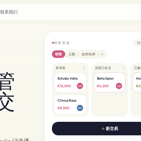
联系我们
销售管道
12
销售
入职
合作伙伴
新线索
提案已发送
已赢
2
1
管
Estudio Volta
Bella Salon
Hot
€12,000
€4,200
€2
LO
LO
交
Clínica Roca
€8,500
MV
新交易