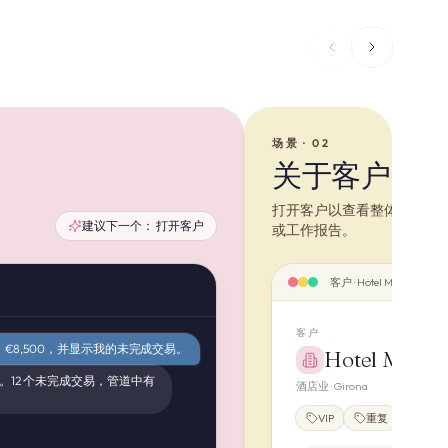
场景 · 02
关于客户的
打开客户以查看整体情况 —
建议下一个：
打开客户
或工作报告。
客户 · Hotel Mar i Vent
客户
Roca，€8,500，并显示我的未完成交易。
Hotel Mar i 
新线索。12 个未完成交易，管道中有
酒店业 · Girona
VIP
重复
批发