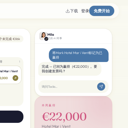
下载
登录
免费开始
Mila
您的AI同事
个未完成 · €86k
将Mark Hotel Mar i Vent标记为已
赢得
得
1
完成 — 已转为赢得（€22,000）。要
我创建发票吗？
el Mar i Vent
2,000
JT
询问Taclia…
本周赢得
€22,000
Hotel Mar i Vent