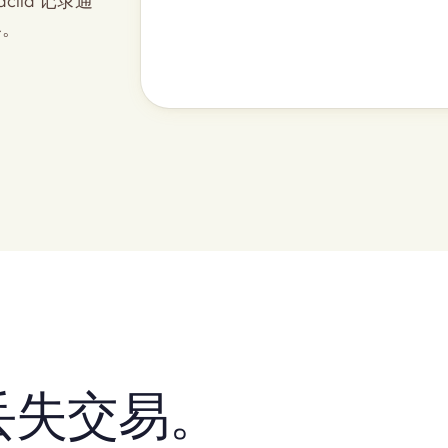
lia 记录通
容。
丢失交易。