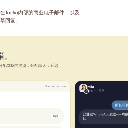
在Taclia内部的商业电子邮件，以及
起草回复。
箱。
未分配或我的过滤，分配聊天，延迟
flow.taclia.com
Mila
您的 AI 同事
回复玛丽
已通过WhatsApp发送——玛
玛拉
认。