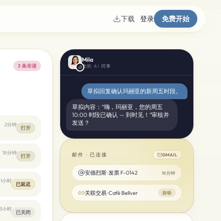
下载
登录
免费开始
Mila
3 条未读
您的 AI 同事
草拟回复确认玛丽亚的新周五时段。
草拟内容：“嗨，玛丽亚，您的周五
10:00 时段已确认 — 到时见！”审核并
发送？
2分钟
打开
18分钟
邮件 · 已连接
GMAIL
打开
安德烈斯 · 发票 F-0142
18分钟
1小时
已延迟
关联交易 · Café Bellver
自动
3小时
已关闭