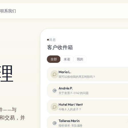
联系我们
消息
客户收件箱
全部
未读
我的
理
María L.
我可以移动我的周五时段吗？
Andrés P.
关于发票 F-0142 的问题
Hotel Mar i Vent
邮件——与
今晚 8 人的桌子？
人和交易，并
Talleres Marín
报价请求 · 车队服务