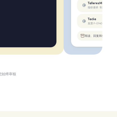
Talleres Marín
报价请求 · 车队服务
Taclia
发票 F-0140 · 已发送
阅读、回复和归档 — Gmail、
您始终审核