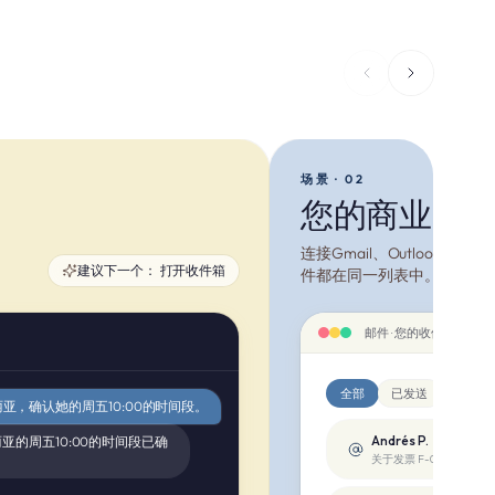
场景 · 02
您的商业电子邮
连接Gmail、Outlook
建议下一个：
打开收件箱
件都在同一列表中。
邮件 · 您的收件箱
全部
已发送
已归档
亚，确认她的周五10:00的时间段。
Andrés P.
丽亚的周五10:00的时间段已确
关于发票 F-0142 的问题