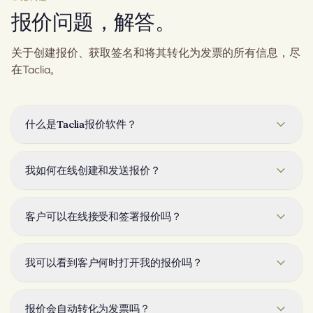
报价问题，解答。
关于创建报价、获取签名和将其转化为发票的所有信息，尽
在Taclia。
什么是Taclia报价软件？
Taclia是适用于任何类型企业的在线报价软件。您可以构建专
业的品牌报价和提案，通过电子邮件或WhatsApp发送，在线
我如何在线创建和发送报价？
接受并电子签名，并在一个点击中将其转化为发票 — 所有这
些都在与您的账单相同的地方。
选择客户，从您的目录中添加产品或服务（或描述工作），然
后发送。报价通过电子邮件、WhatsApp或可分享的链接发
客户可以在线接受和签署报价吗？
送，带有您的品牌和自动计算的总额。您还可以要求Mila为您
起草和发送 — 每个报价始终保持完全可编辑。
是的。客户可以一键查看并接受您的报价，使用数字签名，无
需账户，Taclia会保存查看、接受和签署的审计记录。
我可以看到客户何时打开我的报价吗？
是的。阅读回执和实时状态（已发送、已查看、已接受）准确
显示每个报价的状态，因此您可以在正确的时机跟进，而不是
报价会自动转化为发票吗？