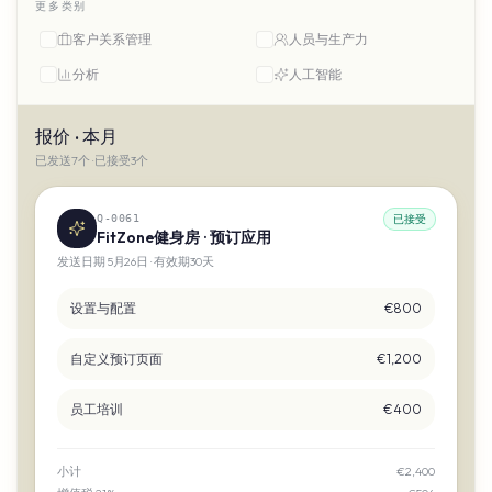
更多类别
客户关系管理
人员与生产力
分析
人工智能
报价 · 本月
已发送7个 · 已接受3个
Q-0061
已接受
FitZone健身房 · 预订应用
发送日期 5月26日 · 有效期30天
设置与配置
€800
自定义预订页面
€1,200
员工培训
€400
小计
€2,400