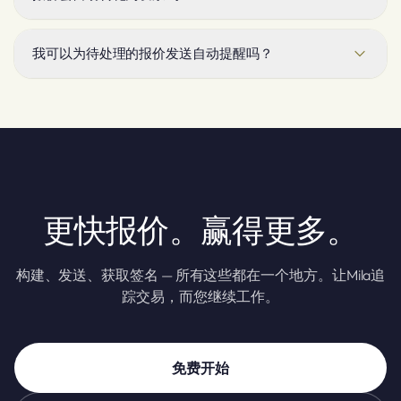
猜测。
当报价被接受时，您可以一键将其转化为发票 — 相同的行、
税和客户，无需重新输入。您的报价和发票共享相同的编号、
我可以为待处理的报价发送自动提醒吗？
目录和客户。
是的。Taclia可以为您追踪那些沉默的报价，适时通过电子邮
件或WhatsApp发送礼貌的提醒，以确保交易在您忙碌时不会
变冷。
更快报价。赢得更多。
构建、发送、获取签名 — 所有这些都在一个地方。让Mila追
踪交易，而您继续工作。
免费开始