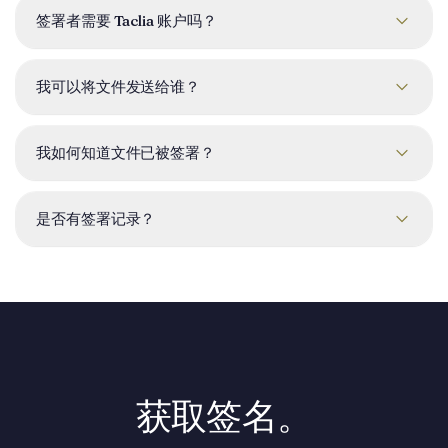
字母、日期和文本字段 — 分配给每个签署者及其所属页面。
签署者需要 Taclia 账户吗？
不需要。每个签署者打开一个安全的唯一链接，无需创建账户
即可签名 — 可以手绘签名或输入姓名。您可以复制该链接以
我可以将文件发送给谁？
任何方式分享。
任何人 — 手动输入姓名和电子邮件，选择您的员工，或直接
从您的 CRM 中提取联系人。您可以添加多个签署者，并设置
我如何知道文件已被签署？
他们是同时签署还是按顺序签署。
每个请求显示清晰的状态 — 已发送、已查看、已签署、已完
成或已拒绝 — 并且仪表板会汇总这些状态。您可以随时重新
是否有签署记录？
发送链接以提醒签署者。
有。每个文档保留完整的活动日志，带有时间戳，记录签署者
的电子签名同意，并封存 SHA-256 完整性哈希 — 所有内容打
包成您可以下载和保存的证据包。
获取签名。