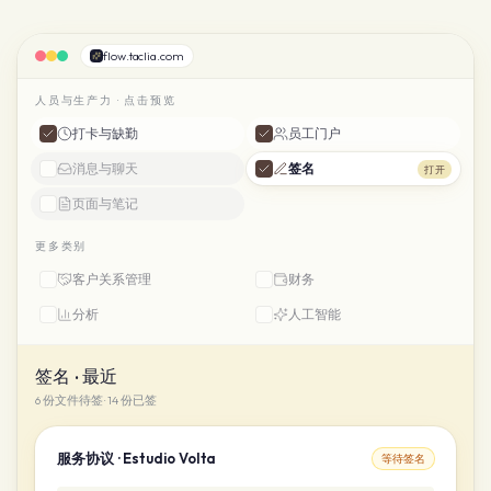
flow.taclia.com
人员与生产力 · 点击预览
打卡与缺勤
员工门户
消息与聊天
签名
打开
页面与笔记
更多类别
客户关系管理
财务
分析
人工智能
签名 · 最近
6 份文件待签 · 14 份已签
服务协议 · Estudio Volta
等待签名