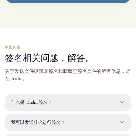
常见问题
签名相关问题，解答。
关于发送文件以获取签名和获取已签名文件的所有信息，尽
在 Taclia。
什么是 Taclia 签名？
这是 Taclia 内部用于电子文档签名的签名模块。您上传
PDF，添加签名字段和签名者，分享安全链接，并跟踪每个文
我可以发送什么进行签名？
档直到签名完成——所有内容都在一个地方。
任何 PDF，最大 20 MB。您可以在文档上放置签名、姓名首